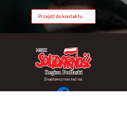
Przejdź do kontaktu
Znajdziesz nas też na:
ul. Suraska 1, 15-093 Białystok
tel.
+48 85 748 11 00