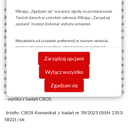
Lepiej niż przed sześcioma miesiącami odbierane jest
funkcjonowanie NSZZ „Solidarność”. Pozytywnie ocenia je
Klikając „Zgadzam się” wyrażasz zgodę na przetwarzanie
jedna trzecia badanych, podczas gdy o pracy OPZZ z
Twoich danych w szerokim zakresie. Klikając „Zarządzaj
aprobatą wypowiada się więcej niż jedna piąta
opcjami” możesz dokonać wyboru ustawień.
ankietowanych. Poprawiły się w pewnym stopniu opinie o
funkcjonowaniu FZZ, które dobrze ocenia teraz niespełna co
Niezależnie od ustawień preferencji w naszym serwisie,
piąty badany.
możesz również zarządzać ustawieniami prywatności
Z uznaniem o działalności NSZZ „Solidarność” częściej niż
swojej przeglądarki. Więcej informacji o przetwarzaniu
inni wypowiadają się respondenci o prawicowych poglądach,
Zarządzaj opcjami
danych znajdziesz w
Polityce prywatności.
zaangażowani w praktyki religijne (szczególnie
uczestniczący w nich kilkakrotnie w tygodniu), a ponadto
Wyłącz wszystko
najstarsi badani, najsłabiej wykształceni, pracujący w
Zgadzam się
prywatnych gospodarstwach rolnych (w tym rolnicy) oraz
uzyskujący niskie dochody per capita (od 1500 zł do 1999 zł)
– wynika z badań CBOS.
źródło: CBOS Komunikat z badań nr 39/2023 (ISSN 2353-
5822) / kk