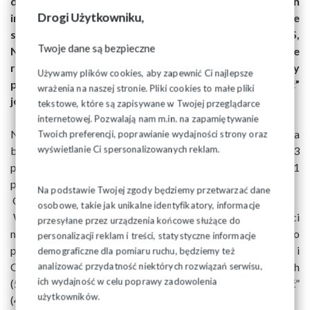
dowiedzieć się, jak Polacy oceniają działalność takich
Drogi Użytkowniku,
instytucji jak parlament, prezydent, władze
samorządowe, sądy i prokuratura, policja, wojsko, ZUS,
Twoje dane są bezpieczne
NFZ oraz szereg innych. Ocenie zostały poddane
również związki zawodowe. Z zadowoleniem możemy
Używamy plików cookies, aby zapewnić Ci najlepsze
przyjąć, że obecnie funkcjonowanie NSZZ „Solidarność”
wrażenia na naszej stronie. Pliki cookies to małe pliki
jest lepiej odbierane niż przed sześcioma miesiącami.
tekstowe, które są zapisywane w Twojej przeglądarce
internetowej. Pozwalają nam m.in. na zapamiętywanie
NSZZ „Solidarność” pozytywnie ocenia jedna trzecia
Twoich preferencji, poprawianie wydajności strony oraz
wyświetlanie Ci spersonalizowanych reklam.
badanych (32%, od września ubiegłego roku wzrost o 3
punkty procentowe), a ponad jedna piąta (27%, spadek o 1
punkt) wyraża przeciwną opinię – wynika z badań CBOS.
Na podstawie Twojej zgody będziemy przetwarzać dane
Oceny działalności związków zawodowych
osobowe, takie jak unikalne identyfikatory, informacje
Wielu Polaków nie potrafi ustosunkować się do działalności
przesyłane przez urządzenia końcowe służące do
największych central związków zawodowych. Dotyczy to
personalizacji reklam i treści, statystyczne informacje
przede wszystkim Forum Związków Zawodowych (68%) i
demograficzne dla pomiaru ruchu, będziemy też
Ogólnopolskiego Porozumienia Związków Zawodowych
analizować przydatność niektórych rozwiązań serwisu,
ich wydajność w celu poprawy zadowolenia
(58%), ale także – w mniejszej mierze – NSZZ „Solidarność”
użytkowników.
(41%) - czytamy w komunikacie.