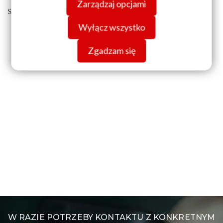
Zarządzaj opcjami
danych znajdziesz w
Polityce prywatności.
Serdecznie zapraszamy
Wyłącz wszystko
Zgadzam się
W RAZIE POTRZEBY KONTAKTU Z KONKRETNYM