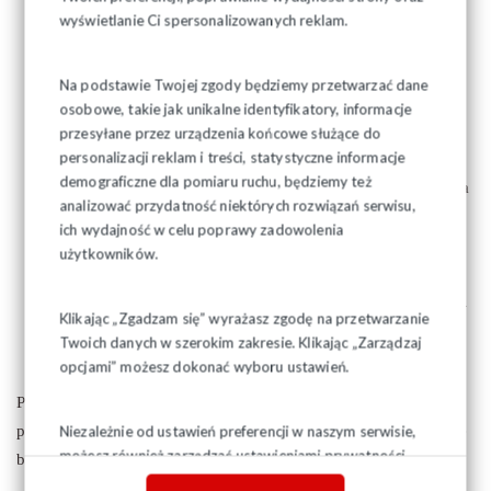
wyświetlanie Ci spersonalizowanych reklam.
10.00 – złożenie kwiatów pod pomnikiem bł. ks. Jerzego
Na podstawie Twojej zgody będziemy przetwarzać dane
Popiełuszki w Białymstoku.
osobowe, takie jak unikalne identyfikatory, informacje
12.30 – złożenie kwiatów pod pomnikiem bł. ks. Jerzego
przesyłane przez urządzenia końcowe służące do
personalizacji reklam i treści, statystyczne informacje
Popiełuszki w Suchowoli.
demograficzne dla pomiaru ruchu, będziemy też
13.00 – Msza św. koncelebrowana przez ks. abp Tadeusza
analizować przydatność niektórych rozwiązań serwisu,
Wojdę, transmitowana przez TVP Polonia – kościół pw.
ich wydajność w celu poprawy zadowolenia
św. Apostołów Piotra i Pawła w Suchowoli.
użytkowników.
18.00 – Msza św. w kościele pw. św. Rocha w
Białymstoku, następnie złożenie kwiatów pod tablicą WiR
Klikając „Zgadzam się” wyrażasz zgodę na przetwarzanie
przy ul. Lipowej w Białymstoku.
Twoich danych w szerokim zakresie. Klikając „Zarządzaj
opcjami” możesz dokonać wyboru ustawień.
Ponadto informujemy, że 13 grudnia br., o godz. 12.40 w
programie TVP 1 wyemitowany zostanie film o ostatniej drodze
Niezależnie od ustawień preferencji w naszym serwisie,
możesz również zarządzać ustawieniami prywatności
bł. ks. Jerzego pt. "Jest u nas”
swojej przeglądarki. Więcej informacji o przetwarzaniu