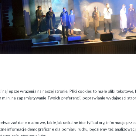
takl odbył się na scenie kina Ton w Białymstoku. Autorką sce
ownik literacki Teatru Dramatycznego im. A. Węgierki w Białymsto
takl powstał z inicjatywy Przewodniczącego Zarządu Re
lizowany we współpracy z Panem Piotrem Półtorakiem, Dyrektor
najlepsze wrażenia na naszej stronie. Pliki cookies to małe pliki tekstowe
erki w Białymstoku i jest jednym z punktów obchodów 40 roczni
 m.in. na zapamiętywanie Twoich preferencji, poprawianie wydajności stron
twarzać dane osobowe, takie jak unikalne identyfikatory, informacje prze
styczne informacje demograficzne dla pomiaru ruchu, będziemy też analizowa
zadowolenia użytkowników.