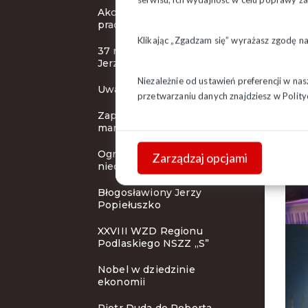
Akcja protestacyjna
pracowników handlu
Klikając „Zgadzam się” wyrażasz zgodę n
37 rocznica śmierci bł. ks.
Jerzego Popiełuszko
Niezależnie od ustawień preferencji w na
Uwaga! Pilne!
przetwarzaniu danych znajdziesz w
Polity
Zaproszenie na
manifestację
Ograniczenie handlu w
Zarządzaj opcjami
niedzielę - nowe przepisy
Błogosławiony Jerzy
Popiełuszko
XXVIII WZD Regionu
Podlaskiego NSZZ „S”
Nobel w dziedzinie
ekonomii