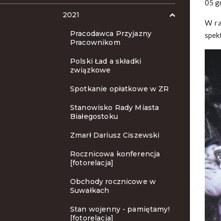
05 g
2021
W ra
Pracodawca Przyjazny
spek
Pracownikom
Polski Ład a składki
związkowe
Spotkanie opłatkowe w ZR
Stanowisko Rady Miasta
Białegostoku
Zmarł Dariusz Ciszewski
Rocznicowa konferencja
[fotorelacja]
Obchody rocznicowe w
Suwałkach
Stan wojenny - pamiętamy!
[fotorelacja]