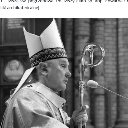
0 – Msza św. pogrzebowa. Po Mszy ciało śp. abp. Edwarda O
liki archikatedralnej