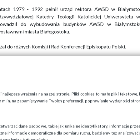
tach 1979 - 1992 pełnił urząd rektora AWSD w Białymsto
zywydziałowej Katedry Teologii Katolickiej Uniwersytetu
rowadził do wybudowania budynków AWSD w Białymstoku
osławnymi miasta Białegostoku.
żał do różnych Komisji i Rad Konferencji Episkopatu Polski.
opolitą Białostockim został mianowany przez papieża Benedykt
ikatedry Białostockiej odbył 16 listopada 2006 r.
rbie Arcybiskupa Edwarda Ozorowskiego widnieje św. Francisze
sa i Matka Miłosierdzia oraz słowa pasterskiego zawołania z Listu
najlepsze wrażenia na naszej stronie. Pliki cookies to małe pliki tekstowe
 m.in. na zapamiętywanie Twoich preferencji, poprawianie wydajności stron
ja 2016 r. zgodnie z wymogami Kodeksu Prawa Kanonicznego złoży
y polecił dalsze kierowanie archidiecezją do nominacji nowego me
twarzać dane osobowe, takie jak unikalne identyfikatory, informacje prze
wietnia 2017 r. Ojciec Święty Franciszek mianował nowym nowy
styczne informacje demograficzne dla pomiaru ruchu, będziemy też analizowa
Tadeusza Wojdę SAC i zlecił Arcybiskupowi Edwardowi Ozoro
zadowolenia użytkowników.