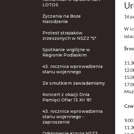
Ur
LOTOS
Życzenia na Boże
16 p
Narodzenie
W so
Protest strażaków
lata
zrzeszonych w NSZZ "S"
Środ
Spotkanie wigilijne w
Regionie Podlaskim
11.3
43. rocznica wprowadzenia
12.0
stanu wojennego
15.0
Ze smutkiem zawiadamiamy
17.0
Możl
Koncert z okazji Dnia
Pamięci Ofiar 13 XII '81
Czwa
43. rocznica wprowadzenia
stanu wojennego -
9.00
zaproszenie
11.3
Odsłonięcie Krzyża NSZZ