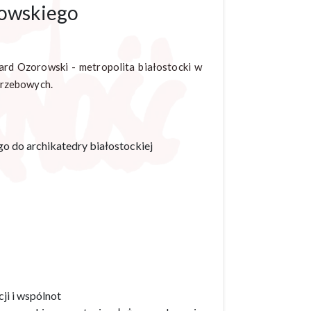
rowskiego
ward Ozorowski - metropolita białostocki w
grzebowych.
o do archikatedry białostockiej
ji i wspólnot