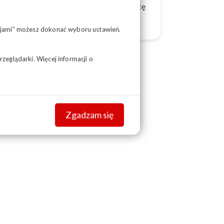
anonicznego objęcia urzędu przez następcę
pcjami” możesz dokonać wyboru ustawień.
zeglądarki. Więcej informacji o
Zgadzam się