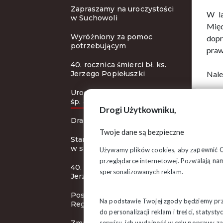
Zapraszamy na uroczystości
W la
w Suchowoli
Międ
Wyróżniony za pomoc
dop
potrzebującym
praw
40. rocznica śmierci bł. ks.
Jerzego Popiełuszki
Nale
Uroczystości pogrzebowe
Metr
śp. abp. Ozorowskiego
Drogi Użytkowniku,
Arch
Drapieżny Zielony (Nie)Ład
Twoje dane są bezpieczne
W he
Stanowisko Prezydium ZR
Jezu
w sprawie Cargo
Używamy plików cookies, aby zapewnić Ci 
przeglądarce internetowej. Pozwalają nam
40. rocznica śmierci bł. ks.
1 ma
spersonalizowanych reklam.
Jerzego Popiełuszki
któr
Posiedzenie Zarządu
Na podstawie Twojej zgody będziemy prze
Regionu
12 k
do personalizacji reklam i treści, staty
ks. 
serwisu, ich wydajność w celu poprawy 