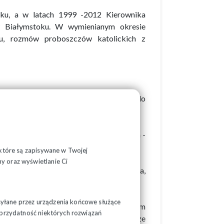
ku, a w latach 1999 -2012 Kierownika
 w Białymstoku. W wymienianym okresie
, rozmów proboszczów katolickich z
a XVI 21 października 2006 r. Ingres do
k przytulony do ukrzyżowanego Mistrza -
 do Filipian „W Tym, który umacnia”.
, które są zapisywane w Twojej
y oraz wyświetlanie Ci
ł rezygnację na ręce papieża Franciszka,
tropolity białostockiego.
syłane przez urządzenia końcowe służące
m Arcybiskupem Metropolitą Białostockim
ć przydatność niektórych rozwiązań
wskiemu posługę biskupią w charakterze