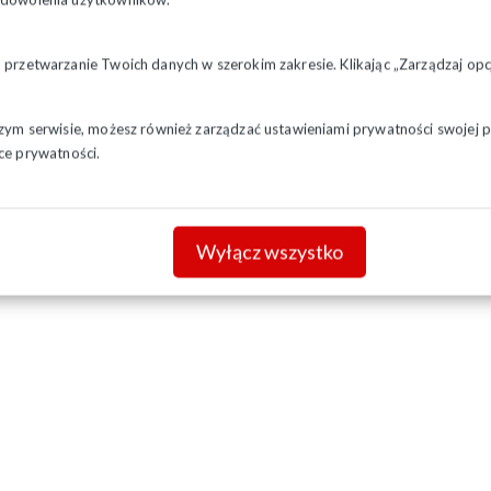
nistratora apostolskiego Archidiecezji Białostockiej do czasu k
zerwca 2017 r.
a przetwarzanie Twoich danych w szerokim zakresie. Klikając „Zarządzaj o
szym serwisie, możesz również zarządzać ustawieniami prywatności swojej pr
ce prywatności.
Wyłącz wszystko