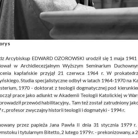
orys
dz Arcybiskup EDWARD OZOROWSKI urodził się 1 maja 1941 r.
diował w Archidiecezjalnym Wyższym Seminarium Duchowny
cenia kapłańskie przyjął 21 czerwca 1964 r. W prokatedrz
yńskiego. Studia specjalistyczne odbył w latach 1964-1970 na K
sterium, 1970 - doktorat z teologii dogmatycznej pod kierunkiem
oczął prace jako adiunkt w Akademii Teologii Katolickiej w War
prowadził przewód habilitacyjny.. Tam też został zatrudniony jako
r., profesor zwyczajny historii teologii i dogmatyki - 1994 r.
owany przez papieża Jana Pawła II dnia 31 stycznia 1979 r
ymstoku i tytularnym Bitetto, 2 lutego 1979 r. - prekonizowany, a 