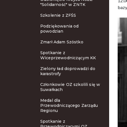
12.0
"Solidarność" w ZNTK
bazy
Szkolenie z ZFŚS
Podziękowania od
powodzian
Zmarł Adam Szóstko
Spotkanie z
Wiceprzewodniczącym KK
Zielony ład doprowadzi do
karastrofy
Członkowie OZ szkolili się w
Suwałkach
Medal dla
Przewodniczącego Zarządu
Regionu
Spotkanie z
Przewodniczącymi OZ