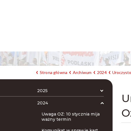
Strona główna
Archiwum
2024
Uroczysto
2025
U
2024
O
Uwaga OZ: 10 stycznia mija
ważny termin
Komunikat w sprawie kart