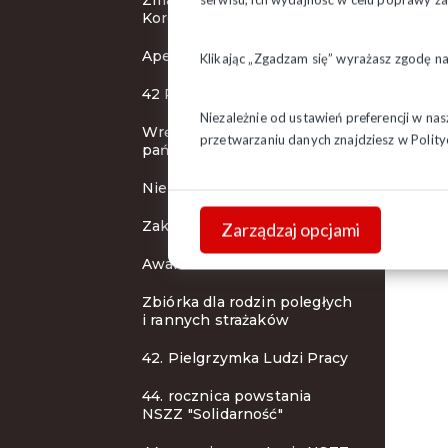
Zmarła Stanisława
admi
Korolkiewicz
10 c
Apel o pomoc powodzianom
Klikając „Zgadzam się” wyrażasz zgodę n
42 Pielgrzymka Ludzi Pracy
Niezależnie od ustawień preferencji w na
Wręczenie odznaczeń
przetwarzaniu danych znajdziesz w
Polity
państwowych
Nie żyje Jacek Rybicki
Zakończenie peregrynacji
Zarządzaj opcjami
Awaria telefonów!
Zbiórka dla rodzin poległych
i rannych strażaków
42. Pielgrzymka Ludzi Pracy
44. rocznica powstania
NSZZ "Solidarność"