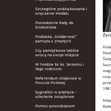
Szczególne podziękowania i
wręczenie Medalu
Posiedzenie Rady ds.
Środowiska
Życi
Podlaska „Solidarność”
pamięta o zmarłych
Ksią
Czy pamiątkowe tablice
Stu
wrócą na swoje miejsce
Świę
W hołdzie bł. ks. Jerzemu i
Susz
Jego rodzicom
magi
rozp
Referendum strajkowe w
prze
Poczcie Polskiej
1987 
Sygnaliści w praktyce -
szkolenie związkowe
Mian
Pomoc powodzianom
Biał