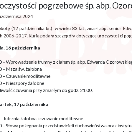
oczystości pogrzebowe śp. abp. Ozo
aździernika 2024
botę (12 października br.), w wieku 83 lat, zmarł abp. senior Ed
ch 2006-2017. Kuria podała szczegóły dotyczące uroczystości po
a, 16 października
0 – Wprowadzenie trumny z ciałem śp. abp. Edwarda Ozorowskieg
0 – Msza św. żałobna
0 – Czuwanie modlitewne
0 – Nieszpory żałobne
iwość czuwania przy zmarłym do godz. 21.00.
rtek, 17 października
 – Jutrznia żałobna i czuwanie modlitewne
0 – Słowa pożegnania przedstawicieli duchowieństwa oraz instytuc