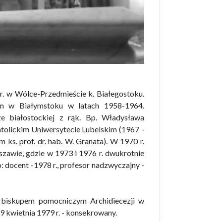
 w Wólce-Przedmieście k. Białegostoku.
m w Białymstoku w latach 1958-1964.
e białostockiej z rąk. Bp. Władysława
atolickim Uniwersytecie Lubelskim (1967 -
 ks. prof. dr. hab. W. Granata). W 1970 r.
szawie, gdzie w 1973 i 1976 r. dwukrotnie
: docent -1978 r., profesor nadzwyczajny -
. biskupem pomocniczym Archidiecezji w
29 kwietnia 1979 r. - konsekrowany.