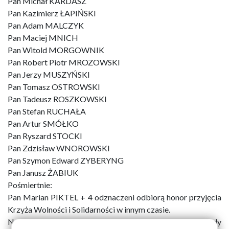
Pan Michał KARDASZ
Pan Kazimierz ŁAPIŃSKI
Pan Adam MALCZYK
Pan Maciej MNICH
Pan Witold MORGOWNIK
Pan Robert Piotr MROZOWSKI
Pan Jerzy MUSZYŃSKI
Pan Tomasz OSTROWSKI
Pan Tadeusz ROSZKOWSKI
Pan Stefan RUCHAŁA
Pan Artur SMÓŁKO
Pan Ryszard STOCKI
Pan Zdzisław WNOROWSKI
Pan Szymon Edward ZYBERYNG
Pan Janusz ŻABIUK
Pośmiertnie:
Pan Marian PIKTEL + 4 odznaczeni odbiorą honor przyjęcia
Krzyża Wolności i Solidarności w innym czasie.
Następnie w imieniu Prezydenta RP Andrzeja Dudy