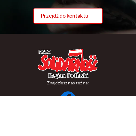
Przejdź do kontaktu
Znajdziesz nas też na:
ul. Suraska 1, 15-093 Białystok
tel.
+48 85 748 11 00
zr.podlaskiego@solidarnosc.org.pl