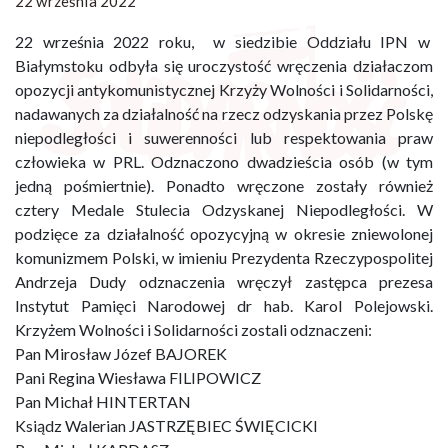
22 września 2022
22 września 2022 roku, w siedzibie Oddziału IPN w
Białymstoku odbyła się uroczystość wręczenia działaczom
opozycji antykomunistycznej Krzyży Wolności i Solidarności,
nadawanych za działalność na rzecz odzyskania przez Polskę
niepodległości i suwerenności lub respektowania praw
człowieka w PRL. Odznaczono dwadzieścia osób (w tym
jedną pośmiertnie). Ponadto wręczone zostały również
cztery Medale Stulecia Odzyskanej Niepodległości. W
podzięce za działalność opozycyjną w okresie zniewolonej
komunizmem Polski, w imieniu Prezydenta Rzeczypospolitej
Andrzeja Dudy odznaczenia wręczył zastępca prezesa
Instytut Pamięci Narodowej dr hab. Karol Polejowski.
Krzyżem Wolności i Solidarności zostali odznaczeni:
Pan Mirosław Józef BAJOREK
Pani Regina Wiesława FILIPOWICZ
Pan Michał HINTERTAN
Ksiądz Walerian JASTRZĘBIEC ŚWIĘCICKI