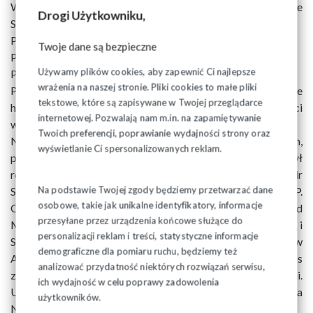
Wicewojewoda Podlaski dr Tomasz Madras wręczył Medale
Drogi Użytkowniku,
Stulecia Odzyskanej Niepodległości. Odznaczeni zostali:
Pan Mirosław Józef BAJOREK
Twoje dane są bezpieczne
Pan Adam MALCZYK
Używamy plików cookies, aby zapewnić Ci najlepsze
Pan Robert Piotr MROZOWSKI
wrażenia na naszej stronie. Pliki cookies to małe pliki
Pan Tomasz OSTROWSKI + 1 osoba odznaczona odbierze
tekstowe, które są zapisywane w Twojej przeglądarce
honor przyjęcia Medalu Stulecia Odzyskanej Niepodległości
internetowej. Pozwalają nam m.in. na zapamiętywanie
w innym czasie.
Twoich preferencji, poprawianie wydajności strony oraz
Na uroczystości oprócz rodzin i przyjaciół odznaczonych,
wyświetlanie Ci spersonalizowanych reklam.
pracowników Oddziału IPN w Białymstoku, obecny był
również m.in. Dyrektor Biura Badań Historycznych IPN dr
Na podstawie Twojej zgody będziemy przetwarzać dane
Sebastian Pilarski i Marek Adam Komorowski, Senator RP.
osobowe, takie jak unikalne identyfikatory, informacje
Odczytane zostały również listy okolicznościowe od
przesyłane przez urządzenia końcowe służące do
Marszałka województwa podlaskiego Artura Kosickiego i
personalizacji reklam i treści, statystyczne informacje
Sekretarza Stanu w Kancelarii Prezesa Rady Ministrów
demograficzne dla pomiaru ruchu, będziemy też
Adama Andruszkiewicza. W imieniu odznaczonych głos
analizować przydatność niektórych rozwiązań serwisu,
zabrał Pan Robert Piotr Mrozowski i Pan Jerzy Muszyński.
ich wydajność w celu poprawy zadowolenia
Uroczystość zwieńczył występ Elżbiety i Marcina
użytkowników.
Nadolnych.