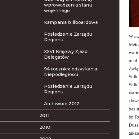
wprowadzenia stanu
wojennego
Kampania billboardowa
Posiedzenie Zarządu
W swo
Regionu
Metro
XXVI Krajowy Zjazd
warto
Delegatów
miał 
94 rocznica odzyskania
Związ
Niepodległości
Solid
Solid
Posiedzenie Zarządu
Regionu
warto
słowa
Archiwum 2012
bez m
2011
bp R
Dusz
2010
także