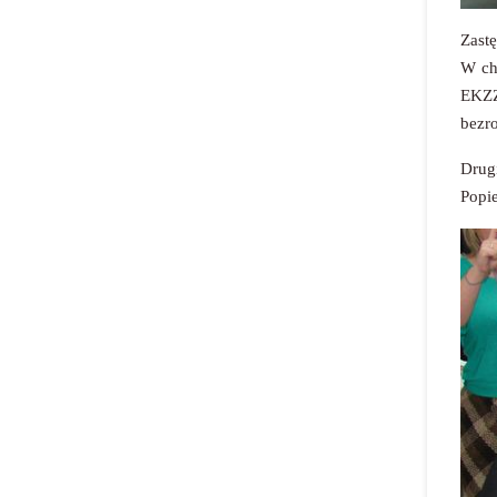
Zast
W ch
EKZZ
bezr
Drugi
Popie