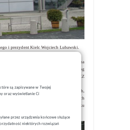
ego i prezydent Kielc Wojciech Lubawski.
ięcia podejmowane ze Związkiem.
oraz pogarszająca się kondycja ekonomiczna
erzucaniem kryzysu na pracownika czy dialog
ędą koncertowały się działania NSZZ
, które są zapisywane w Twojej
kiewicz, która opowiedziała o działaniach,
y oraz wyświetlanie Ci
ę, że jeśli potrzebne są zmiany w przepisach
tację, przez co powstają patologie na rynku
syłane przez urządzenia końcowe służące
ć przydatność niektórych rozwiązań