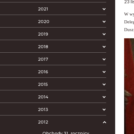
23 l
2021
W wy
2020
Dele
Dusz
2019
2018
2017
2016
2015
2014
2013
2012
Obchody 31. rocznicy