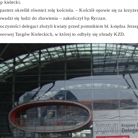
p kielecki.
asterz określił również rolę kościoła. – Kościół opowie się za krzyż
owadzi się ludzi do zbawienia – zakończył bp Ryczan.
oczystości delegaci złożyli kwiaty przed pomnikiem bł. księdza Jerzeg
awowej Targów Kieleckich, w której to odbyły się obrady KZD.