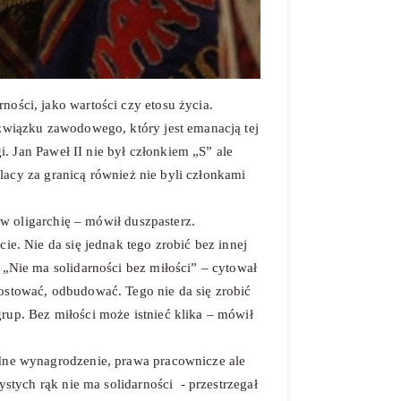
ności, jako wartości czy etosu życia.
 związku zawodowego, który jest emanacją tej
gi. Jan Paweł II nie był członkiem „S” ale
Polacy za granicą również nie byli członkami
ę w oligarchię – mówił duszpasterz.
ie. Nie da się jednak tego zrobić bez innej
 „Nie ma solidarności bez miłości” – cytował
ostować, odbudować. Tego nie da się zrobić
rup. Bez miłości może istnieć klika – mówił
odne wynagrodzenie, prawa pracownicze ale
ystych rąk nie ma solidarności - przestrzegał