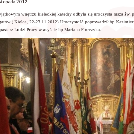
istopada 2012
jątkowym wnętrzu kieleckiej katedry odbyła się uroczysta msza św.
gatów ( Kielce, 22-23.11.2012) Uroczystość poprowadził bp Kazimierz
pasterz Ludzi Pracy w asyście bp Mariana Florczyka.