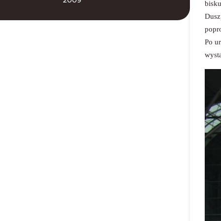
2009
bisku
Duszp
popr
Po ur
wyst