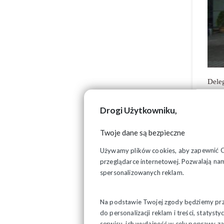
Dele
Prez
Tema
Drogi Użytkowniku,
społ
spo
Twoje dane są bezpieczne
„Sol
Używamy plików cookies, aby zapewnić Ci 
W cz
przeglądarce internetowej. Pozwalają nam
któr
spersonalizowanych reklam.
prac
pracy
Na podstawie Twojej zgody będziemy prze
do personalizacji reklam i treści, staty
serwisu, ich wydajność w celu poprawy 