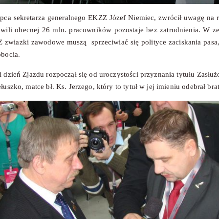
ępca sekretarza generalnego EKZZ Józef Niemiec, zwrócił uwagę na ro
wili obecnej 26 mln. pracowników pozostaje bez zatrudnienia. W z
 zwiazki zawodowe muszą sprzeciwiać się polityce zaciskania pasa
obocia.
 dzień Zjazdu rozpoczął się od uroczystości przyznania tytułu Zasłu
łuszko, matce bł. Ks. Jerzego, który to tytuł w jej imieniu odebrał bra