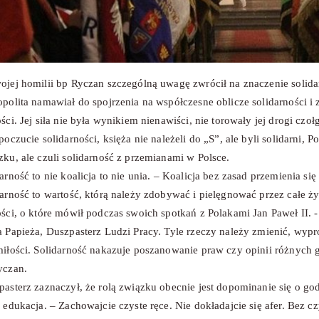
jej homilii bp Ryczan szczególną uwagę zwrócił na znaczenie solidar
polita namawiał do spojrzenia na współczesne oblicze solidarności i
ści. Jej siła nie była wynikiem nienawiści, nie torowały jej drogi czoł
poczucie solidarności, księża nie należeli do „S”, ale byli solidarni, 
ku, ale czuli solidarność z przemianami w Polsce.
arność to nie koalicja to nie unia. – Koalicja bez zasad przemienia si
arność to wartość, którą należy zdobywać i pielęgnować przez całe życ
ści, o które mówił podczas swoich spotkań z Polakami Jan Paweł II. -
 Papieża, Duszpasterz Ludzi Pracy. Tyle rzeczy należy zmienić, wypr
iłości. Solidarność nakazuje poszanowanie praw czy opinii różnych g
yczan.
pasterz zaznaczył, że rolą związku obecnie jest dopominanie się o g
 edukacja. – Zachowajcie czyste ręce. Nie dokładajcie się afer. Bez cz