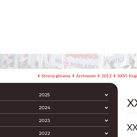
Strona główna
Archiwum
2012
XXVI Kraj
2025
X
2024
2023
XX
2022