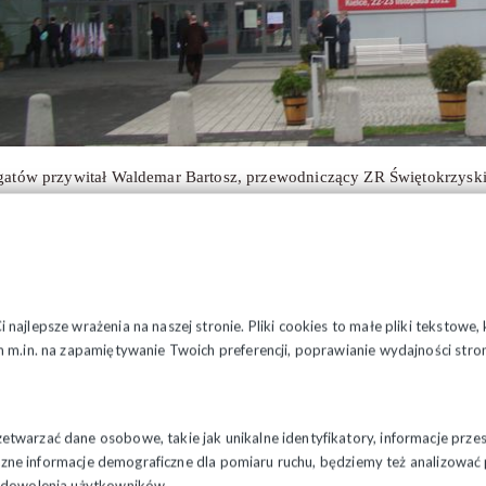
gatów przywitał Waldemar Bartosz, przewodniczący ZR Świętokrzyski
es IPN Łukasz Kamiński dziękował delegatom za wspólne przedsięwz
tyką przewodnią Zjazdu były problemy pracownicze, dyskryminacja 
eczeństwa. Stop 67, umowy śmieciowe, płaca minimalna, walka z prz
łeczny to tematy, na których w kolejnych miesiącach b
idarność”. Uzupełniono również skład Komisji Krajowej.
najlepsze wrażenia na naszej stronie. Pliki cookies to małe pliki tekstowe
asie Zjazdu głos zabrała Główna Inspektor Pracy - pani Iwona Hic
 m.in. na zapamiętywanie Twoich preferencji, poprawianie wydajności stron
e podejmuje Państwowa Inspekcja Pracy, jednocześnie wyrażając opini
y, to w tych miejscach, gdzie powodują one niejednoznaczną interpre
.
twarzać dane osobowe, takie jak unikalne identyfikatory, informacje prze
styczne informacje demograficzne dla pomiaru ruchu, będziemy też analizowa
zadowolenia użytkowników.