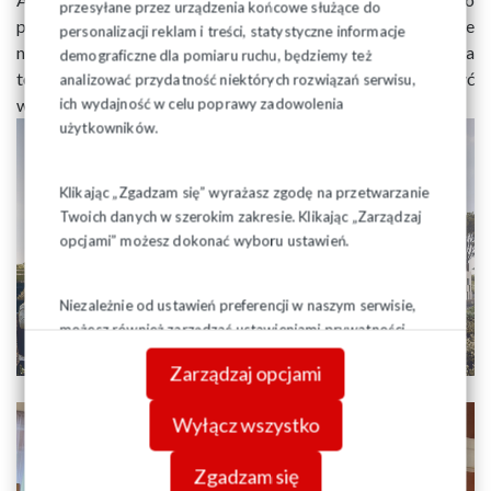
przesyłane przez urządzenia końcowe służące do
poinformował, że do końca roku ma być wydane pozwolenie
personalizacji reklam i treści, statystyczne informacje
na budowę a także kosztorys, co pozwoli ogłosić przetarg na
demograficzne dla pomiaru ruchu, będziemy też
tę inwestycję. Wyraził nadzieję, że muzeum uda się otworzyć
analizować przydatność niektórych rozwiązań serwisu,
ich wydajność w celu poprawy zadowolenia
w 2025 roku.
użytkowników.
Klikając „Zgadzam się” wyrażasz zgodę na przetwarzanie
Twoich danych w szerokim zakresie. Klikając „Zarządzaj
opcjami” możesz dokonać wyboru ustawień.
Niezależnie od ustawień preferencji w naszym serwisie,
możesz również zarządzać ustawieniami prywatności
swojej przeglądarki. Więcej informacji o przetwarzaniu
Zarządzaj opcjami
danych znajdziesz w
Polityce prywatności.
Wyłącz wszystko
Zgadzam się