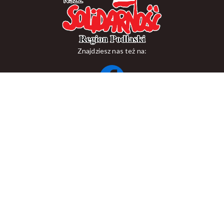
Znajdziesz nas też na:
ul. Suraska 1, 15-093 Białystok
tel.
+48 85 748 11 00
zr.podlaskiego@solidarnosc.org.pl
Copywriting NSZZ Solidarność Region Podlaski
Created by Rutcom