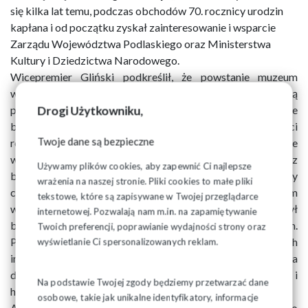
się kilka lat temu, podczas obchodów 70. rocznicy urodzin
kapłana i od początku zyskał zainteresowanie i wsparcie
Zarządu Województwa Podlaskiego oraz Ministerstwa
Kultury i Dziedzictwa Narodowego.
Wicepremier Gliński podkreślił, że powstanie muzeum
wynika z połączenia inicjatywy oddolnej fundacji z „siłą
Drogi Użytkowniku,
państwa polskiego, bo to państwo polskie sfinansuje
budowę”. – Muzeum jest jednym z 300 projektów pamięci
Twoje dane są bezpieczne
realizowanych w Polsce. Ale to projekt szczególny ze
względu na osobę księdza Jerzego. Mówi się, że teraz
Używamy plików cookies, aby zapewnić Ci najlepsze
brakuje autorytetów. Ksiądz Jerzy był człowiekiem, który
wrażenia na naszej stronie. Pliki cookies to małe pliki
całym swoim życiem zaświadczał o wierności podstawowym
tekstowe, które są zapisywane w Twojej przeglądarce
wartościom chrześcijańskim, a jednocześnie był
internetowej. Pozwalają nam m.in. na zapamiętywanie
bojownikiem o niepodległość Polski i stał się męczennikiem.
Twoich preferencji, poprawianie wydajności strony oraz
Potrzebujemy współcześnie takich autorytetów i takich
wyświetlanie Ci spersonalizowanych reklam.
instytucji. Myślę, że postać księdza Popiełuszki jest ważna
dla całej ludzkości, wiernej wartościom chrześcijańskim i
Na podstawie Twojej zgody będziemy przetwarzać dane
humanistycznym – powiedział wicepremier Gliński.
osobowe, takie jak unikalne identyfikatory, informacje
Artur Kosicki Marszałek Województwa Podlaskiego