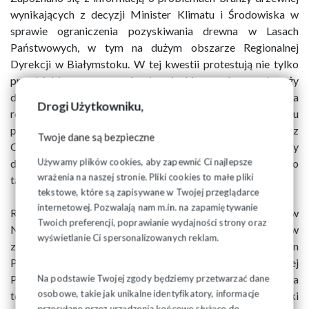
wynikających z decyzji Minister Klimatu i Środowiska w
sprawie ograniczenia pozyskiwania drewna w Lasach
Państwowych, w tym na dużym obszarze Regionalnej
Dyrekcji w Białymstoku. W tej kwestii protestują nie tylko
przedsiębiorcy, pracownicy i związki zawodowe z branży
drzewnej, ale także pracownicy i ich związkowa
Drogi Użytkowniku,
reprezentacja z Lasów Państwowych. Zarząd Regionu
podejmie niezbędne działania w tej kwestii w porozumieniu z
Twoje dane są bezpieczne
Organizacjami NSZZ „Solidarność” z zakładów branży
Używamy plików cookies, aby zapewnić Ci najlepsze
drzewnej oraz z jednostek organizacyjnych LP. Omówiono
wrażenia na naszej stronie. Pliki cookies to małe pliki
także sytuację w innych branżach, zakładach i instytucjach.
tekstowe, które są zapisywane w Twojej przeglądarce
internetowej. Pozwalają nam m.in. na zapamiętywanie
Rok 2024 został ogłoszony przez Krajowy Zjazd Delegatów
Twoich preferencji, poprawianie wydajności strony oraz
NSZZ „Solidarność” Rokiem bł. ks. Jerzego Popiełuszki w
wyświetlanie Ci spersonalizowanych reklam.
związku z 40 rocznicą jego męczeńskiej śmierci. Region
Podlaski został wyróżniony organizacją corocznej
Pielgrzymki Ludzi Pracy na Jasną Górę. Po parafiach na
Na podstawie Twojej zgody będziemy przetwarzać dane
osobowe, takie jak unikalne identyfikatory, informacje
terenie Regionu Podlaskiego peregrynuje obraz Matki
przesyłane przez urządzenia końcowe służące do