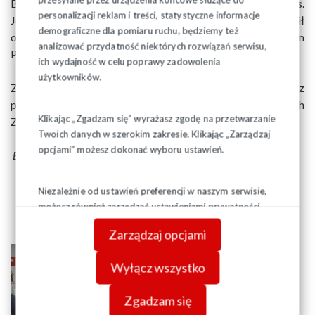
Boskiej Robotników i Solidarności wraz relikwiami bł. ks.
personalizacji reklam i treści, statystyczne informacje
Jerzego i miniaturą Krzyża Nowohuckiego. Zarząd omówił
demograficzne dla pomiaru ruchu, będziemy też
organizację wielu uroczystości związanych z uczczeniem
analizować przydatność niektórych rozwiązań serwisu,
Patrona Solidarności.
ich wydajność w celu poprawy zadowolenia
użytkowników.
Zarząd Regionu przyjął budżet na I półrocze 2024 roku oraz
podjął inne szczegółowe decyzje sprawach organizacyjnych
Klikając „Zgadzam się” wyrażasz zgodę na przetwarzanie
Związku w Regionie.
Twoich danych w szerokim zakresie. Klikając „Zarządzaj
opcjami” możesz dokonać wyboru ustawień.
Eugeniusz Formejster
Niezależnie od ustawień preferencji w naszym serwisie,
możesz również zarządzać ustawieniami prywatności
swojej przeglądarki. Więcej informacji o przetwarzaniu
Zarządzaj opcjami
danych znajdziesz w
Polityce prywatności.
Wyłącz wszystko
Zgadzam się