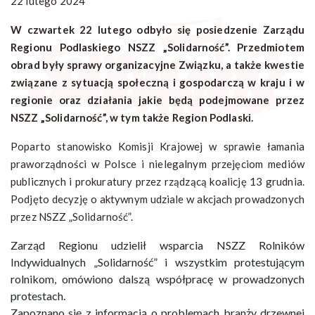
22 lutego 2024
W czwartek 22 lutego odbyło się posiedzenie Zarządu
Regionu Podlaskiego NSZZ „Solidarność”. Przedmiotem
obrad były sprawy organizacyjne Związku, a także kwestie
związane z sytuacją społeczną i gospodarczą w kraju i w
regionie oraz działania jakie będą podejmowane przez
NSZZ „Solidarność”, w tym także Region Podlaski.
Poparto stanowisko Komisji Krajowej w sprawie łamania
praworządności w Polsce i nielegalnym przejęciom mediów
publicznych i prokuratury przez rządzącą koalicję 13 grudnia.
Podjęto decyzję o aktywnym udziale w akcjach prowadzonych
przez NSZZ „Solidarność”.
Zarząd Regionu udzielił wsparcia NSZZ Rolników
Indywidualnych „Solidarność” i wszystkim protestującym
rolnikom, omówiono dalszą współpracę w prowadzonych
protestach.
Zapoznano się z informacją o problemach branży drzewnej