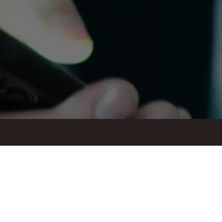
ul. Suraska 1, 15-093 Białystok
tel.
+48 85 748 11 00
zr.podlaskiego@solidarnosc.org.pl