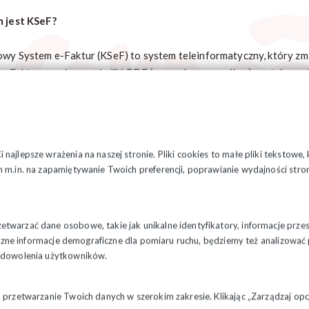
 jest KSeF?
owy System e-Faktur (KSeF) to system teleinformatyczny, który zm
ur. Faktury papierowe i pliki PDF (przesyłane e-mailem) zostają za
rowe), przesyłane wyłącznie przez centralną bazę Ministerstwa Fin
gu dokumentów, brak konieczności ich drukowania oraz stały dostęp
 to system Ministerstwa Finansów, który zastępuje faktury papier
ukturyzowaną (cyfrową) i będą udostępniane wyłącznie przez syst
najlepsze wrażenia na naszej stronie. Pliki cookies to małe pliki tekstowe
 m.in. na zapamiętywanie Twoich preferencji, poprawianie wydajności stron
ażniejsze terminy dla Organizacji Związkowych
tego 2026 r. – gotowość do odbioru faktur
twarzać dane osobowe, takie jak unikalne identyfikatory, informacje prze
styczne informacje demograficzne dla pomiaru ruchu, będziemy też analizowa
ej daty każda Komisja musi być gotowa do odbierania faktur kosztow
zadowolenia użytkowników.
py biurowe) wyłącznie przez KSeF.
awcy przestaną wysyłać faktury papierowe i e-mailem.
a przetwarzanie Twoich danych w szerokim zakresie. Klikając „Zarządzaj o