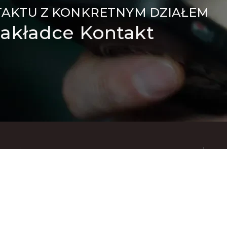
TAKTU Z KONKRETNYM DZIAŁEM
akładce Kontakt
Znajdziesz nas też na: