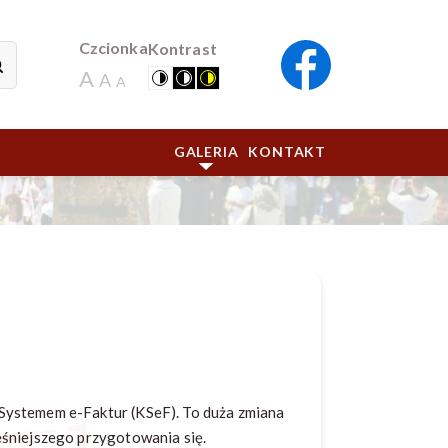
Czcionka
Kontrast
A
A
A
GALERIA
KONTAKT
Systemem e-Faktur (KSeF). To duża zmiana
eśniejszego przygotowania się.