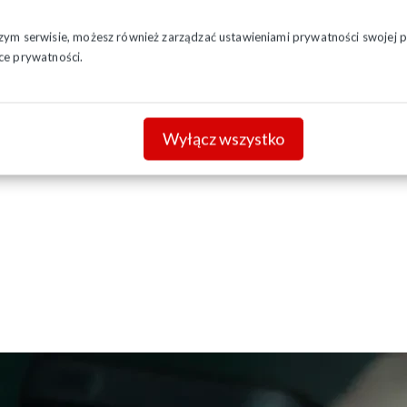
iązek wystawiania faktur:
szym serwisie, możesz również zarządzać ustawieniami prywatności swojej pr
 kwietnia 2026 r. – większość organizacji prowadzących działalno
ce prywatności.
stycznia 2027 r. – organizacje o bardzo małej skali (sprzedaż do 10 
Wyłącz wszystko