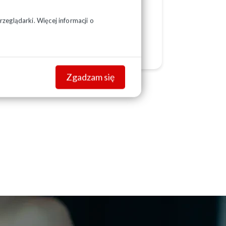
zeglądarki. Więcej informacji o
ść gospodarczą
tys. zł miesięcznie)
Zgadzam się