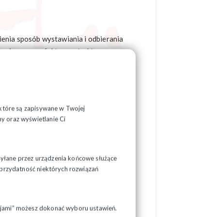
ienia sposób wystawiania i odbierania
stąpione przez faktury ustrukturyzowane
ansów. Zmiana ta ma na celu usprawnienie
 do archiwum przez 10 lat.
owe i PDF. Faktury będą miały postać
em KSeF.
, które są zapisywane w Twojej
y oraz wyświetlanie Ci
syłane przez urządzenia końcowe służące
ć przydatność niektórych rozwiązań
ych (energia, telefon, czynsz, usługi,
pcjami” możesz dokonać wyboru ustawień.