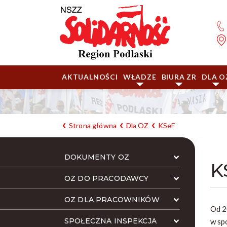
AKTUALNOŚCI
WŁADZE
BIURA ZR
DLA O
Strona główna
Dla OZ
KSeF
DOKUMENTY OZ
K
OZ DO PRACODAWCY
OZ DLA PRACOWNIKÓW
Od 2
SPOŁECZNA INSPEKCJA
w sp