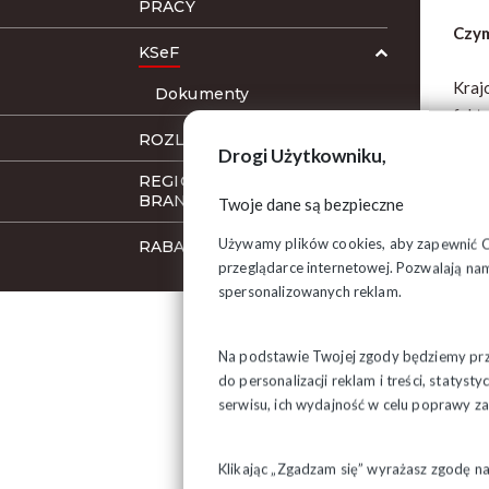
PRACY
Czym
KSeF
Kraj
Dokumenty
fakt
ROZLICZENIA Z US
(cyf
Drogi Użytkowniku,
obie
REGIONALNE SEKCJE
BRANŻOWE
Twoje dane są bezpieczne
KSeF
ustr
Używamy plików cookies, aby zapewnić Ci 
RABATY, BENEFITY
przeglądarce internetowej. Pozwalają nam
Najw
spersonalizowanych reklam.
1 lu
Na podstawie Twojej zgody będziemy prze
do personalizacji reklam i treści, staty
Od t
serwisu, ich wydajność w celu poprawy 
zaku
Dost
Klikając „Zgadzam się” wyrażasz zgodę n