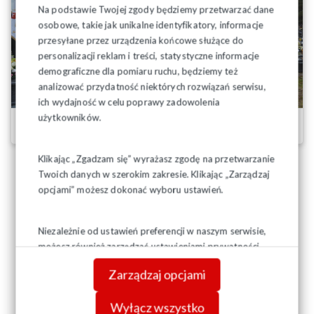
Na podstawie Twojej zgody będziemy przetwarzać dane
osobowe, takie jak unikalne identyfikatory, informacje
przesyłane przez urządzenia końcowe służące do
personalizacji reklam i treści, statystyczne informacje
demograficzne dla pomiaru ruchu, będziemy też
analizować przydatność niektórych rozwiązań serwisu,
ich wydajność w celu poprawy zadowolenia
użytkowników.
26.10.2025 r.
Klikając „Zgadzam się” wyrażasz zgodę na przetwarzanie
Twoich danych w szerokim zakresie. Klikając „Zarządzaj
opcjami” możesz dokonać wyboru ustawień.
Niezależnie od ustawień preferencji w naszym serwisie,
możesz również zarządzać ustawieniami prywatności
swojej przeglądarki. Więcej informacji o przetwarzaniu
Zarządzaj opcjami
danych znajdziesz w
Polityce prywatności.
Wyłącz wszystko