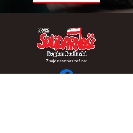
Znajdziesz nas też na:
ul. Suraska 1, 15-093 Białystok
tel.
+48 85 748 11 00
zr.podlaskiego@solidarnosc.org.pl