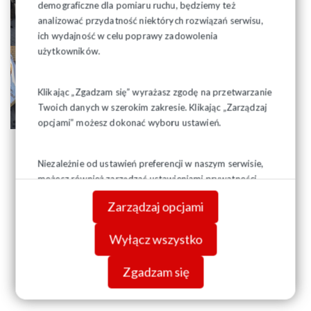
demograficzne dla pomiaru ruchu, będziemy też
analizować przydatność niektórych rozwiązań serwisu,
ich wydajność w celu poprawy zadowolenia
użytkowników.
Klikając „Zgadzam się” wyrażasz zgodę na przetwarzanie
Twoich danych w szerokim zakresie. Klikając „Zarządzaj
opcjami” możesz dokonać wyboru ustawień.
Niezależnie od ustawień preferencji w naszym serwisie,
możesz również zarządzać ustawieniami prywatności
swojej przeglądarki. Więcej informacji o przetwarzaniu
Zarządzaj opcjami
danych znajdziesz w
Polityce prywatności.
Wyłącz wszystko
Zgadzam się