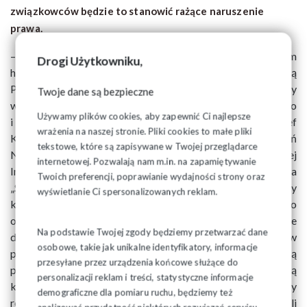
związkowców będzie to stanowić rażące naruszenie
prawa.
– Sieci handlowe znowu próbują omijać ustawę o niedzielnym
Drogi Użytkowniku,
handlu. Jeśli nie spotka się to ze zdecydowana reakcją
Państwowej Inspekcji Pracy, będzie to oznaczało, że żyjemy
Twoje dane są bezpieczne
w państwie z dykty, w którym można bezkarnie łamać prawo
Używamy plików cookies, aby zapewnić Ci najlepsze
i wyzyskiwać pracowników – mówi Alfred Bujara, szef
wrażenia na naszej stronie. Pliki cookies to małe pliki
Krajowego Sekretariatu Banków Handlu i Ubezpieczeń
tekstowe, które są zapisywane w Twojej przeglądarce
NSZZ „Solidarność”. W wystąpieniu skierowanym do Głównej
internetowej. Pozwalają nam m.in. na zapamiętywanie
Inspektor Pracy Katarzyny Łażewskiej-Hrycko handlowa
Twoich preferencji, poprawianie wydajności strony oraz
„Solidarność” zwróciła się o znaczące zwiększenie liczby
wyświetlanie Ci spersonalizowanych reklam.
kontroli sklepów w zakresie przestrzegania ustawy o
ograniczeniu handlu w niedziele, święta oraz niektóre inne
Na podstawie Twojej zgody będziemy przetwarzać dane
dni. Związkowcy zgłosili również postulat, aby kontrole w
osobowe, takie jak unikalne identyfikatory, informacje
poszczególnych placówkach handlowych, które naruszają
przesyłane przez urządzenia końcowe służące do
przepisy, były przeprowadzane wielokrotnie, w każdą
personalizacji reklam i treści, statystyczne informacje
kolejną niedzielę. – Jednorazowe złamanie zapisów ustawy
demograficzne dla pomiaru ruchu, będziemy też
regulującej handel w niedziele stanowi wykroczenie. Jeżeli