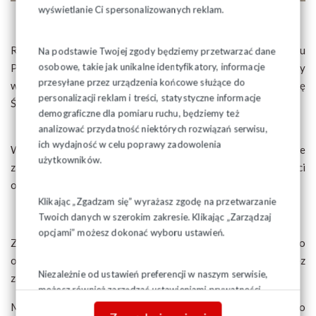
wyświetlanie Ci spersonalizowanych reklam.
Rolę gospodarza pełnił Przewodniczący Zarządu Regionu
Na podstawie Twojej zgody będziemy przetwarzać dane
osobowe, takie jak unikalne identyfikatory, informacje
Podlaskiego NSZZ „Solidarność” - Józef Mozolewski, który
przesyłane przez urządzenia końcowe służące do
wszystkim zebranym złożył życzenia z okazji zbliżających się
personalizacji reklam i treści, statystyczne informacje
Świąt Bożego Narodzenia.
demograficzne dla pomiaru ruchu, będziemy też
analizować przydatność niektórych rozwiązań serwisu,
ich wydajność w celu poprawy zadowolenia
W trakcie spotkania wyróżniono osoby szcególnie
użytkowników.
zaangażowane w działalność podlaskiej Solidarności
okoliczmościowymi medalami,
Klikając „Zgadzam się” wyrażasz zgodę na przetwarzanie
Twoich danych w szerokim zakresie. Klikając „Zarządzaj
opcjami” możesz dokonać wyboru ustawień.
Ze względu na okres pandemiczny, spotkanie miało
ograniczony charakter, bez części artystycznej i bez
Niezależnie od ustawień preferencji w naszym serwisie,
zaproszonych gości.
możesz również zarządzać ustawieniami prywatności
swojej przeglądarki. Więcej informacji o przetwarzaniu
Mamy nadzieję, że juz w przyszłym roku, powrócimy do