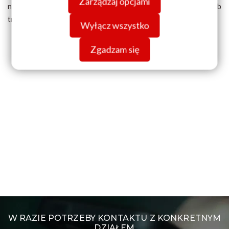
Zarządzaj opcjami
danych znajdziesz w
Polityce prywatności.
normalności i będziemy mogli ochodzić święta w sposób
tradycyjny.
Wyłącz wszystko
Zgadzam się
W RAZIE POTRZEBY KONTAKTU Z KONKRETNYM
DZIAŁEM