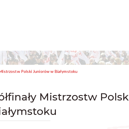
 Mistrzostw Polski Juniorów w Białymstoku
ółfinały Mistrzostw Pols
iałymstoku