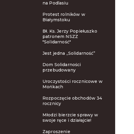
na Podlasiu
Protest rolników w
Białymstoku
Bł. Ks. Jerzy Popiełuszko
patronem NSZZ
"Solidarność"
Jest jedna „Solidarność”
Dom Solidarności
przebudowany
Uroczystości rocznicowe w
Mońkach
Rozpoczęcie obchodów 34
rocznicy
Młodzi bierzcie sprawy w
swoje ręce i działajcie!
Zaproszenie