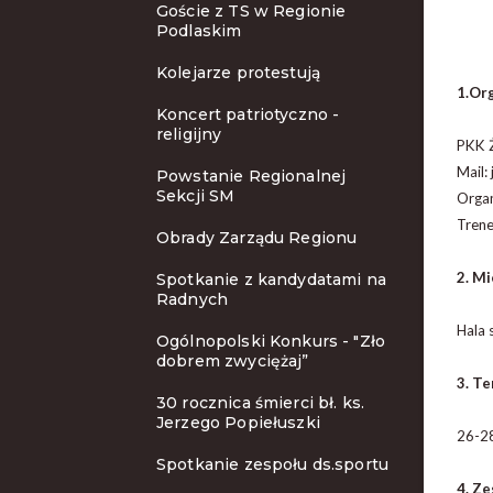
Goście z TS w Regionie
Podlaskim
Kolejarze protestują
1.Org
Koncert patriotyczno -
religijny
PKK Ż
Mail:
Powstanie Regionalnej
Sekcji SM
Organ
Tren
Obrady Zarządu Regionu
2. M
Spotkanie z kandydatami na
Radnych
Hala 
Ogólnopolski Konkurs - "Zło
dobrem zwyciężaj”
3. T
30 rocznica śmierci bł. ks.
Jerzego Popiełuszki
26-28
Spotkanie zespołu ds.sportu
4. Ze