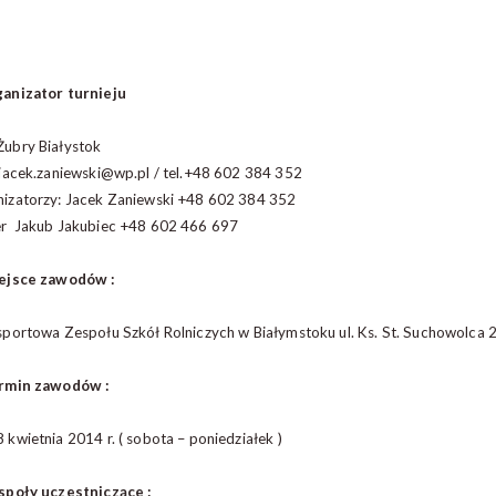
anizator turnieju
ubry Białystok
 jacek.zaniewski@wp.pl / tel.+48 602 384 352
izatorzy: Jacek Zaniewski +48 602 384 352
er Jakub Jakubiec +48 602 466 697
iejsce zawodów :
sportowa Zespołu Szkół Rolniczych w Białymstoku ul. Ks. St. Suchowolca 
ermin zawodów :
 kwietnia 2014 r. ( sobota – poniedziałek )
społy uczestniczące :