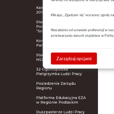
Kalendarze związkowe na
2015 rok
Klikając „Zgadzam się” wyrażasz zgodę n
Stanowisko Prezydium ZR
Podlaskiego NSZZ
Niezależnie od ustawień preferencji w na
“Solidarność”
przetwarzaniu danych znajdziesz w
Polity
Komunikat prasowy Instytu
Pamięci Narodowej
Stanowisko Prezydium KK
Zarządzaj opcjami
NSZZ “Solidarność”
32 Ogólnopolska
Pielgrzymka Ludzi Pracy
Posiedzenie Zarządu
Regionu
Platforma Edukacyjna EZA
w Regionie Podlaskim
Duszpasterze Ludzi Pracy