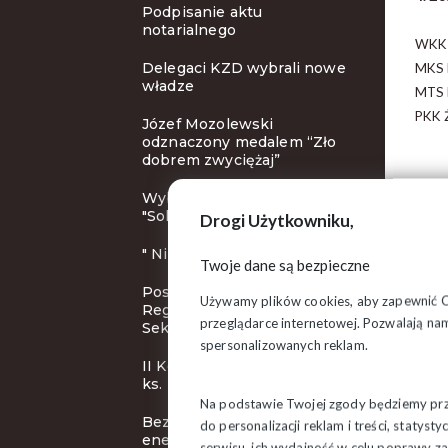
Podpisanie aktu
notarialnego
WKK 
Delegaci KZD wybrali nowe
MKS 
władze
MTS 
PKK Ż
Józef Mozolewski
odznaczony medalem “Zło
dobrem zwyciężaj”
Wybory nowych władz
"Solidarności"
Drogi Użytkowniku,
" Nie znał Pan Jurka? "
Twoje dane są bezpieczne
Posiedzenie Rady
Używamy plików cookies, aby zapewnić Ci 
Regionalnej Podlaskiej
przeglądarce internetowej. Pozwalają nam
Sekcji Pożarnictwa
spersonalizowanych reklam.
II Konkurs Poetycki im. bł.
ks. Popiełuszki
Na podstawie Twojej zgody będziemy prze
Bezpieczeństwo
do personalizacji reklam i treści, staty
energetyczne kraju
serwisu, ich wydajność w celu poprawy 