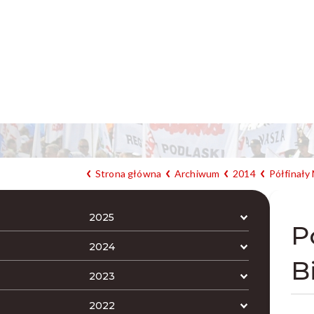
Strona główna
Archiwum
2014
Półfinały
2025
P
2024
B
2023
2022