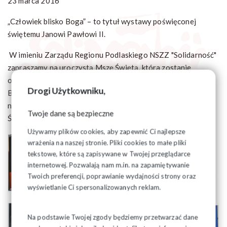
23 marca 2016
„Człowiek blisko Boga” – to tytuł wystawy poświęconej
świętemu Janowi Pawłowi II.
W imieniu Zarządu Regionu Podlaskiego NSZZ "Solidarność"
zapraszamy na uroczystą Mszę Świętą, która zostanie
odprawiona 1 kwietnia 2016 roku o godz. 10 w Katedrze
Drogi Użytkowniku,
Białostockiej przy ul. Kościelnej 2 w Białymstoku. Po mszy
nastąpi otwarcie wystawy obrazów z wizerunkiem Ojca
Twoje dane są bezpieczne
Świętego Jana Pawła II pn. "Człowiek blisko Boga"
Używamy plików cookies, aby zapewnić Ci najlepsze
wrażenia na naszej stronie. Pliki cookies to małe pliki
tekstowe, które są zapisywane w Twojej przeglądarce
internetowej. Pozwalają nam m.in. na zapamiętywanie
Twoich preferencji, poprawianie wydajności strony oraz
wyświetlanie Ci spersonalizowanych reklam.
Na podstawie Twojej zgody będziemy przetwarzać dane