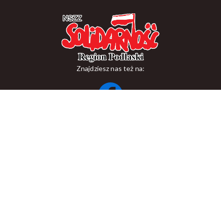
Znajdziesz nas też na:
ul. Suraska 1, 15-093 Białystok
tel.
+48 85 748 11 00
zr.podlaskiego@solidarnosc.org.pl
Copywriting NSZZ Solidarność Region Podlaski