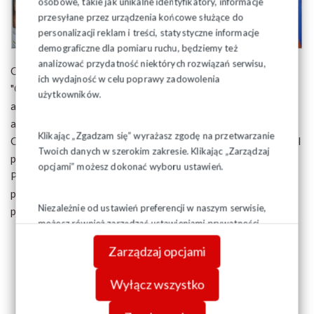
osobowe, takie jak unikalne identyfikatory, informacje
przesyłane przez urządzenia końcowe służące do
personalizacji reklam i treści, statystyczne informacje
demograficzne dla pomiaru ruchu, będziemy też
analizować przydatność niektórych rozwiązań serwisu,
Obrazy z wizerunkiem Ojca Świętego Jana Pawła II pn.
ich wydajność w celu poprawy zadowolenia
"Człowiek blisko Boga" zostały namalowane przez malarza
użytkowników.
amatora, który nie miał nawet jednej godziny nauki w szkole
artystycznej. Malarz-amator, członek Solidarności Waldemar
Klikając „Zgadzam się” wyrażasz zgodę na przetwarzanie
Cieślak wracając z Rzymu po pogrzebie Ojca św. Jana Pawła II
Twoich danych w szerokim zakresie. Klikając „Zarządzaj
postanowił, że musi w jakiś sposób oddać hołd naszemu
opcjami” możesz dokonać wyboru ustawień.
Papieżowi i tak powstała jego pierwsza wystawa
przedstawiająca Jana Pawła II od dzieciństwa do świętości, a
Niezależnie od ustawień preferencji w naszym serwisie,
później następne obrazy poświęcone Papieżowi.
możesz również zarządzać ustawieniami prywatności
swojej przeglądarki. Więcej informacji o przetwarzaniu
Zarządzaj opcjami
danych znajdziesz w
Polityce prywatności.
Wyłącz wszystko