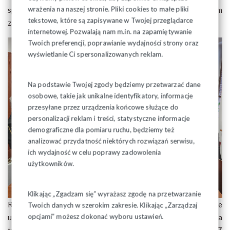
wrażenia na naszej stronie. Pliki cookies to małe pliki
sprawiedliwość, uczciwość i niepodległość jest ogromnym
tekstowe, które są zapisywane w Twojej przeglądarce
zaszczytem i wyróżnieniem.
internetowej. Pozwalają nam m.in. na zapamiętywanie
Twoich preferencji, poprawianie wydajności strony oraz
wyświetlanie Ci spersonalizowanych reklam.
Na podstawie Twojej zgody będziemy przetwarzać dane
osobowe, takie jak unikalne identyfikatory, informacje
przesyłane przez urządzenia końcowe służące do
personalizacji reklam i treści, statystyczne informacje
demograficzne dla pomiaru ruchu, będziemy też
analizować przydatność niektórych rozwiązań serwisu,
ich wydajność w celu poprawy zadowolenia
użytkowników.
Klikając „Zgadzam się” wyrażasz zgodę na przetwarzanie
Relikwiarz z relikwiami pierwszego stopnia zostanie
Twoich danych w szerokim zakresie. Klikając „Zarządzaj
opcjami” możesz dokonać wyboru ustawień.
umieszczony w Parafii pw. św. Barbary w Bieruniu Nowym na