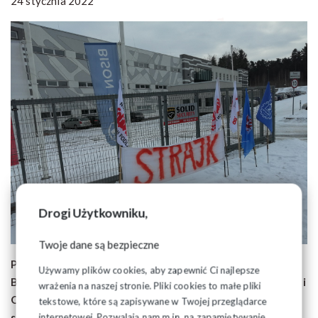
24 stycznia 2022
Drogi Użytkowniku,
Twoje dane są bezpieczne
Prawie wszyscy pracownicy produkcji ze spółek Grupy
Używamy plików cookies, aby zapewnić Ci najlepsze
BISON, tj. FPiU Bison-Bial, Bison, Bison Nowe Technologie i
wrażenia na naszej stronie. Pliki cookies to małe pliki
Odlewna Białystok, przystąpili w dniu 24 stycznia do akcji
tekstowe, które są zapisywane w Twojej przeglądarce
strajkowej.
internetowej. Pozwalają nam m.in. na zapamiętywanie