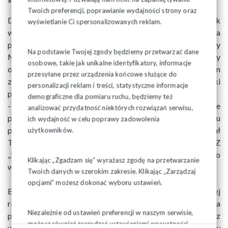
Twoich preferencji, poprawianie wydajności strony oraz
Dotychczasowe negocjacje płacowe, w sprawie podwyżek
wyświetlanie Ci spersonalizowanych reklam.
wynagrodzeń pracowniczych nie doprowadziły do zawarcia
porozumienia. Mediacje z udziałem mediatora z listy
Na podstawie Twojej zgody będziemy przetwarzać dane
Ministra Rodziny i Polityki Społecznej, także nie przyniosły
osobowe, takie jak unikalne identyfikatory, informacje
oczekiwanych efektów. Związkowcy są w sporze zbiorowym
przesyłane przez urządzenia końcowe służące do
z pracodawcą, domagają się po 600 złotych brutto podwyżki
personalizacji reklam i treści, statystyczne informacje
płac.
demograficzne dla pomiaru ruchu, będziemy też
- Będziemy strajkować tak długo, dopóki pracodawca nie
analizować przydatność niektórych rozwiązań serwisu,
przedstawi nam propozycji konkretnego projektu
ich wydajność w celu poprawy zadowolenia
porozumienia w sprawie podwyżek płac - powiedział
użytkowników.
Tadeusz Zakrzewski Przewodniczący OM NSZZ
„Solidarność” oraz Komitetu Strajkowego w skład którego
Klikając „Zgadzam się” wyrażasz zgodę na przetwarzanie
wchodzą także, Solidarność 80 oraz KM NSZZ „Metalowcy.
Twoich danych w szerokim zakresie. Klikając „Zarządzaj
opcjami” możesz dokonać wyboru ustawień.
Białostockie „Uchwyty” to jedna z najbardziej
rozpoznawalnych i najstarszych firm na Podlasiu. Zatrudnia
Niezależnie od ustawień preferencji w naszym serwisie,
pond 400 osób w kilku zakładach pracy w Białymstoku oraz
możesz również zarządzać ustawieniami prywatności
w Bielsku Podlaskim. Zajmuje się produkcją uchwytów