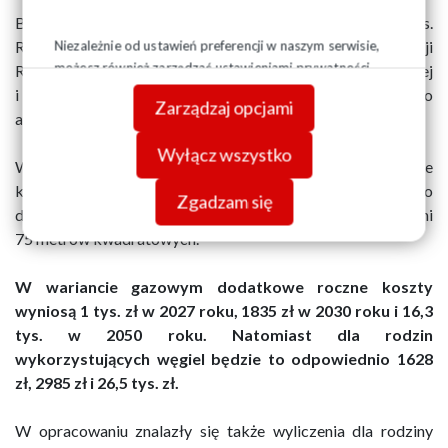
Była wiceminister cyfryzacji i wiceprezes Zarządu ds.
Niezależnie od ustawień preferencji w naszym serwisie,
Regulacji w PGE Wanda Buk oraz ekspert Fundacji
możesz również zarządzać ustawieniami prywatności
Republikańskiej specjalizujący się w tematyce energetycznej
swojej przeglądarki. Więcej informacji o przetwarzaniu
i gospodarczej Marcin Izdebski przygotowali niedawno
Zarządzaj opcjami
danych znajdziesz w
Polityce prywatności.
analizę dotyczącą kosztów systemu ETS2.
Wyłącz wszystko
W raporcie możemy przeczytać, ile system ETS2 będzie
kosztował przeciętną polską rodzinę korzystającą na co
Zgadzam się
dzień z węgla bądź gazu, mieszkającą w domu o powierzchni
75 metrów kwadratowych.
W wariancie gazowym dodatkowe roczne koszty
wyniosą 1 tys. zł w 2027 roku, 1835 zł w 2030 roku i 16,3
tys. w 2050 roku. Natomiast dla rodzin
wykorzystujących węgiel będzie to odpowiednio 1628
zł, 2985 zł i 26,5 tys. zł.
W opracowaniu znalazły się także wyliczenia dla rodziny