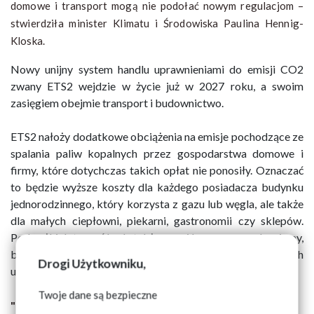
domowe i transport mogą nie podołać nowym regulacjom –
stwierdziła minister Klimatu i Środowiska Paulina Hennig-
Kloska.
Nowy unijny system handlu uprawnieniami do emisji CO2
zwany ETS2 wejdzie w życie już w 2027 roku, a swoim
zasięgiem obejmie transport i budownictwo.
ETS2 nałoży dodatkowe obciążenia na emisje pochodzące ze
spalania paliw kopalnych przez gospodarstwa domowe i
firmy, które dotychczas takich opłat nie ponosiły. Oznaczać
to będzie wyższe koszty dla każdego posiadacza budynku
jednorodzinnego, który korzysta z gazu lub węgla, ale także
dla małych ciepłowni, piekarni, gastronomii czy sklepów.
Podwyżki dotyczyć będą także ropy i benzyny, co odczujemy,
bezpośrednio tankując na stacjach, jak i pośrednio w cenach
Drogi Użytkowniku,
usług i towarów.
Twoje dane są bezpieczne
"Mogą nie podołać nowym regulacjom"