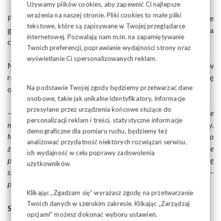
Używamy plików cookies, aby zapewnić Ci najlepsze
wrażenia na naszej stronie. Pliki cookies to małe pliki
Polska ze względu na duże uzależnienie od węgla, położenie
tekstowe, które są zapisywane w Twojej przeglądarce
geograficzne i tym samym wysokie zapotrzebowanie na
internetowej. Pozwalają nam m.in. na zapamiętywanie
ciepło bardzo dotkliwie odczuje nowe unijne regulacje.
Twoich preferencji, poprawianie wydajności strony oraz
wyświetlanie Ci spersonalizowanych reklam.
Minister Klimatu i Środowiska Paulina Hennig-Kloska w
rozmowie z Rzeczpospolitą przyznała, że rok 2027 może się
Na podstawie Twojej zgody będziemy przetwarzać dane
okazać zbyt wczesnym terminem dla Polski.
osobowe, takie jak unikalne identyfikatory, informacje
przesyłane przez urządzenia końcowe służące do
– Rozważamy i rozmawiamy z Komisją Europejską, na ile
personalizacji reklam i treści, statystyczne informacje
możliwe jest przesunięcie terminu wejścia w życie tej dyrektywy.
demograficzne dla pomiaru ruchu, będziemy też
Może okazać się, że 2027 rok dla takich krajów jak Polska to
analizować przydatność niektórych rozwiązań serwisu,
zbyt wczesna data, a gospodarstwa domowe i transport mogą nie
ich wydajność w celu poprawy zadowolenia
podołać nowym regulacjom. Mogłoby to wówczas okazać się
użytkowników.
szkodliwe dla całej gospodarki, a do tego nie możemy dopuścić –
powiedziała minister Hennig-Kloska.
Klikając „Zgadzam się” wyrażasz zgodę na przetwarzanie
Twoich danych w szerokim zakresie. Klikając „Zarządzaj
Statystyczna rodzina
opcjami” możesz dokonać wyboru ustawień.