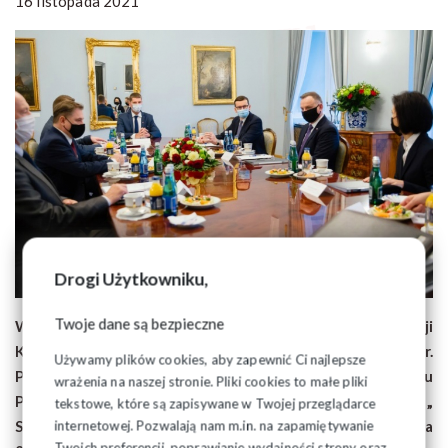
16 listopada 2021
Drogi Użytkowniku,
Twoje dane są bezpieczne
W odpowiedzi na prośbę Przewodniczącego Komisji
Krajowej NSZZ „Solidarność” Piotra Dudy, 15 listopada br.
Używamy plików cookies, aby zapewnić Ci najlepsze
Prezydent Andrzej Duda rozmawiał w Pałacu
wrażenia na naszej stronie. Pliki cookies to małe pliki
Prezydenckim z przedstawicielami rządu i oświatowej „
tekstowe, które są zapisywane w Twojej przeglądarce
Solidarności” na temat realizacji porozumienia z 7 kwietnia
internetowej. Pozwalają nam m.in. na zapamiętywanie
Twoich preferencji, poprawianie wydajności strony oraz