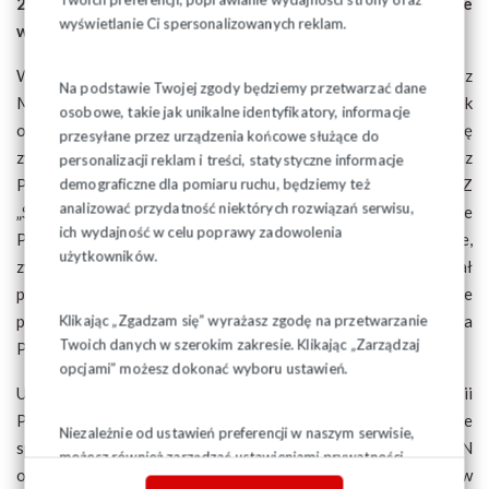
2019 r. dotyczącego m.in. zmian w systemie
wyświetlanie Ci spersonalizowanych reklam.
wynagradzania i poprawy warunków pracy nauczycieli.
W spotkaniu stronę rządową reprezentował premier Mateusz
Na podstawie Twojej zgody będziemy przetwarzać dane
Morawiecki, Minister Edukacji i Nauki Przemysław Czarnek
osobowe, takie jak unikalne identyfikatory, informacje
oraz Wiceminister MEN Dariusz Piontkowski, a stronę
przesyłane przez urządzenia końcowe służące do
związkową Szef KK NSZZ „Solidarność” Piotr Duda oraz
personalizacji reklam i treści, statystyczne informacje
Przewodniczący Krajowej Sekcji Oświaty i Wychowania NSZZ
demograficzne dla pomiaru ruchu, będziemy też
analizować przydatność niektórych rozwiązań serwisu,
„Solidarność” Ryszard Proksa. Strony zgodnie oceniły, że
ich wydajność w celu poprawy zadowolenia
Porozumienie w większości punktów zostało zrealizowane,
użytkowników.
zwłaszcza odnośnie podwyżek płac nauczycieli. Pozostał
punkt VI. Porozumienia, którego realizacja będzie
przedmiotem dalszych rozmów z udziałem przedstawiciela
Klikając „Zgadzam się” wyrażasz zgodę na przetwarzanie
Twoich danych w szerokim zakresie. Klikając „Zarządzaj
Prezydenta RP – patrona tego dialogu.
opcjami” możesz dokonać wyboru ustawień.
Uczestnicząca w spotkaniu Sekretarz Stanu w Kancelarii
Prezydenta RP Bogna Janke poinformowała, że najbliższe
Niezależnie od ustawień preferencji w naszym serwisie,
spotkanie oświatowej „Solidarności” i przedstawicieli MEN
możesz również zarządzać ustawieniami prywatności
odbędzie się – zgodnie z rekomendacją Pana Prezydenta - w
swojej przeglądarki. Więcej informacji o przetwarzaniu