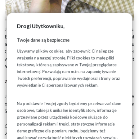
Drogi Użytkowniku,
Jacek Rybicki urodził się w Gdańsku 25 marca 1959 roku.
Był absolwentem IX LO w Gdańsku. W 1983 uzyskał
Twoje dane są bezpieczne
absolutorium na Wydziale Humanistycznym Uniwersytetu
Gdańskiego. W latach 1984–1985 pracował jako nauczyciel
Używamy plików cookies, aby zapewnić Ci najlepsze
wrażenia na naszej stronie. Pliki cookies to małe pliki
w V Liceum Ogólnokształcącym w Gdańsku. Na początku lat
tekstowe, które są zapisywane w Twojej przeglądarce
90. był redaktorem naczelnym „Przeglądu Oświatowego”.
internetowej. Pozwalają nam m.in. na zapamiętywanie
Twoich preferencji, poprawianie wydajności strony oraz
Zasłużony dla NSZZ „Solidarność”
wyświetlanie Ci spersonalizowanych reklam.
Jacek Rybicki to ważna postać dla NSZZ „Solidarność”. W
okresie 1980–1981 należał do Niezależnego Zrzeszenia
Na podstawie Twojej zgody będziemy przetwarzać dane
osobowe, takie jak unikalne identyfikatory, informacje
Studentów, następnie działał w podziemnej Solidarności.
przesyłane przez urządzenia końcowe służące do
personalizacji reklam i treści, statystyczne informacje
Od marca 1993 do czerwca 1998 był przewodniczącym
demograficzne dla pomiaru ruchu, będziemy też
Zarządu Regionu Gdańskiego NSZZ „Solidarność”. W latach
analizować przydatność niektórych rozwiązań serwisu,