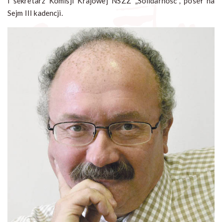
i sekretarz Komisji Krajowej NSZZ „Solidarność”, poseł na
Sejm III kadencji.