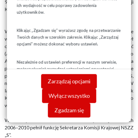
90. pełnił także funkcję wiceprzewodniczącego Komisji
ich wydajność w celu poprawy zadowolenia
Krajowej NSZZ „Solidarność”.
użytkowników.
Klikając „Zgadzam się” wyrażasz zgodę na przetwarzanie
Współtworzył Akcję Wyborczą Solidarność (był we
Twoich danych w szerokim zakresie. Klikając „Zarządzaj
władzach krajowych od początku jej istnienia). Od 1997 był
opcjami” możesz dokonać wyboru ustawień.
członkiem Ruchu Społecznego Akcji Wyborczej Solidarność
(AWS), 6 XII 1998 został wybrany na przewodniczącego
AWS w województwie gdańskim, 20 XII 1999 na
Niezależnie od ustawień preferencji w naszym serwisie,
przewodniczącego Rady Regionalnej AWS w województwie
możesz również zarządzać ustawieniami prywatności
pomorskim; od 1999 przewodniczący Rady Politycznej AWS,
swojej przeglądarki. Więcej informacji o przetwarzaniu
Zarządzaj opcjami
danych znajdziesz w
Polityce prywatności.
najbliższy współpracownik Mariana Krzaklewskiego. W
latach 1997–2001 poseł na Sejm RP III kadencji i członek
Wyłącz wszystko
Klubu Akcji Wyborczej Solidarność (między innymi jego
wiceprzewodniczący).
Zgadzam się
W 2001 powrócił do działalności związkowej. W latach
2006–2010 pełnił funkcję Sekretarza Komisji Krajowej NSZZ
„S”.