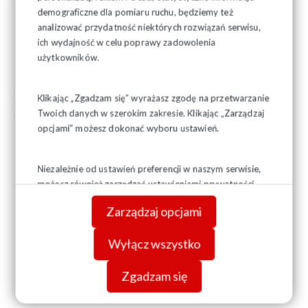
demograficzne dla pomiaru ruchu, będziemy też
analizować przydatność niektórych rozwiązań serwisu,
ich wydajność w celu poprawy zadowolenia
użytkowników.
Klikając „Zgadzam się” wyrażasz zgodę na przetwarzanie
Twoich danych w szerokim zakresie. Klikając „Zarządzaj
opcjami” możesz dokonać wyboru ustawień.
Niezależnie od ustawień preferencji w naszym serwisie,
możesz również zarządzać ustawieniami prywatności
swojej przeglądarki. Więcej informacji o przetwarzaniu
Zarządzaj opcjami
danych znajdziesz w
Polityce prywatności.
Wyłącz wszystko
Zgadzam się