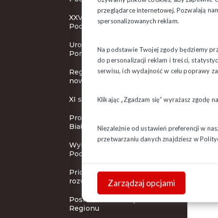
przeglądarce internetowej. Pozwalają nam
XXVII WZD Regionu
spersonalizowanych reklam.
Podlaskiego
Uroczystości odsłonięcia
Na podstawie Twojej zgody będziemy prze
Pomnika
do personalizacji reklam i treści, staty
serwisu, ich wydajność w celu poprawy 
Region wybrał władze na
nową kadencję
XI szkolny turniej BRD
Klikając „Zgadzam się” wyrażasz zgodę n
Protest na Uniwersytecie w
Białymstoku
Niezależnie od ustawień preferencji w na
przetwarzaniu danych znajdziesz w
Polity
Wybory w Bielsku
Podlaskim
Priorytet działań OZ –
rozwój Związku
Zarządzaj opcjami
Posiedzenie Zarządu
Regionu