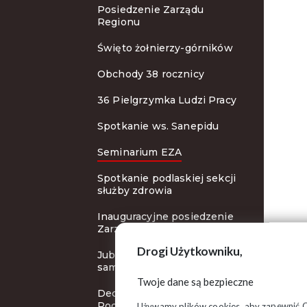
Posiedzenie Zarządu
Regionu
Święto żołnierzy-górników
Obchody 38 rocznicy
36 Pielgrzymka Ludzi Pracy
Spotkanie ws. Sanepidu
Seminarium EZA
Spotkanie podlaskiej sekcji
służby zdrowia
Inauguracyjne posiedzenie
Zarządu Regionu
Drogi Użytkowniku,
Jubileusz podlaskiej
samorządności
Twoje dane są bezpieczne
Decyzje WZD Regionu
Podlaskiego
Używamy plików cookies, aby zapewnić Ci 