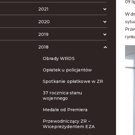
09 l
2021
W dn
sytu
2020
Prze
2019
rynk
2018
Obrady WRDS
Opłatek u policjantów
Spotkanie opłatkowe w ZR
37 rocznica stanu
wojennego
Medale od Premiera
Przewodniczący ZR –
Wiceprezydentem EZA