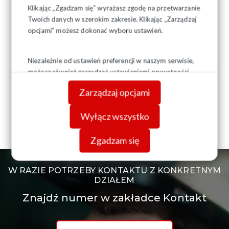
Klikając „Zgadzam się” wyrażasz zgodę na przetwarzanie
Twoich danych w szerokim zakresie. Klikając „Zarządzaj
opcjami” możesz dokonać wyboru ustawień.
Niezależnie od ustawień preferencji w naszym serwisie,
możesz również zarządzać ustawieniami prywatności
swojej przeglądarki. Więcej informacji o przetwarzaniu
Zarządzaj opcjami
danych znajdziesz w
Polityce prywatności.
Wyłącz wszystko
Zgadzam się
W RAZIE POTRZEBY KONTAKTU Z KONKRETNYM
DZIAŁEM
Znajdź numer w zakładce Kontakt