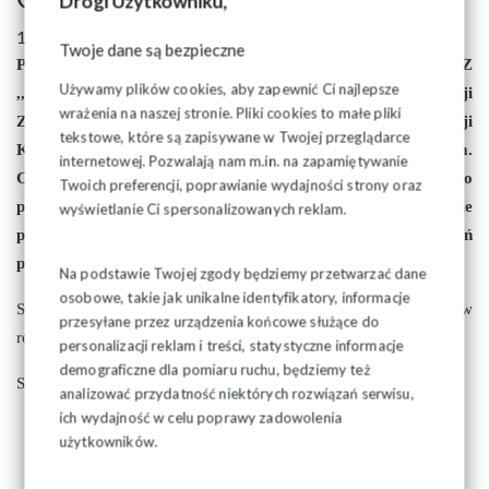
Drogi Użytkowniku,
14 listopada 2024
Twoje dane są bezpieczne
Prezydium Zarządu Regionu Podlaskiego NSZZ
Używamy plików cookies, aby zapewnić Ci najlepsze
,,Solidarność" zaprasza Przewodniczących Organizacji
wrażenia na naszej stronie. Pliki cookies to małe pliki
Związkowych na spotkanie z Wiceprzewodniczącym Komisji
tekstowe, które są zapisywane w Twojej przeglądarce
Krajowej NSZZ ,,Solidarność" - Bartłomiejem Mickiewiczem.
internetowej. Pozwalają nam m.in. na zapamiętywanie
Celem spotkania jest omówienie informacji i dyskusji o
Twoich preferencji, poprawianie wydajności strony oraz
pilnych działaniach Związku w kraju i regionie
wyświetlanie Ci spersonalizowanych reklam.
podejmowanych na rzecz ochrony miejsc pracy i uprawnień
pracowniczych.
Na podstawie Twojej zgody będziemy przetwarzać dane
osobowe, takie jak unikalne identyfikatory, informacje
Spotkanie odbędzię się 25 listopada br., o godz. 13.00. w
przesyłane przez urządzenia końcowe służące do
restauracji ,,Mozart" w Białymstoku.
personalizacji reklam i treści, statystyczne informacje
demograficzne dla pomiaru ruchu, będziemy też
Szczegóły w piśmie przesłanym do organizacji związkowych
analizować przydatność niektórych rozwiązań serwisu,
ich wydajność w celu poprawy zadowolenia
użytkowników.