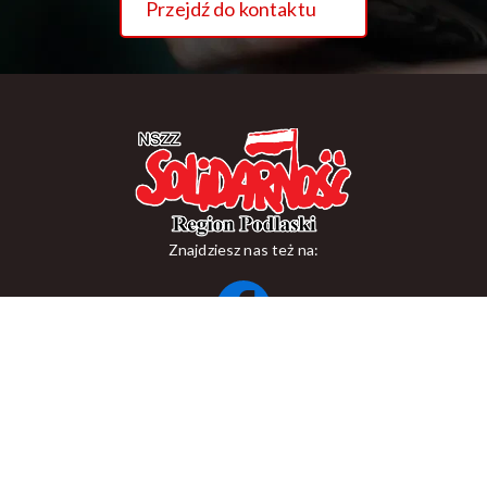
Przejdź do kontaktu
Znajdziesz nas też na:
ul. Suraska 1, 15-093 Białystok
tel.
+48 85 748 11 00
zr.podlaskiego@solidarnosc.org.pl