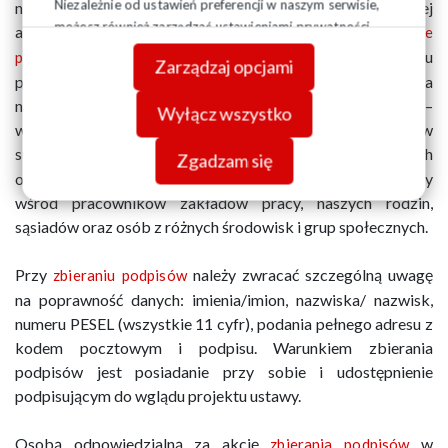
Niezależnie od ustawień preferencji w naszym serwisie,
naszego Związku w Regionie z prośbą o wykazanie dużej
możesz również zarządzać ustawieniami prywatności
aktywności i niezbędne zaangażowanie w
zbieranie
swojej przeglądarki. Więcej informacji o przetwarzaniu
Po długim okresie pracy zdalnej, zastoju
podpisów.
Zarządzaj opcjami
danych znajdziesz w
Polityce prywatności.
pandemicznego mamy doskonałą okazję do zaktywizowania
naszych członków i osób wspierające związek –
Wyłącz wszystko
wykorzystajmy tę szansę. Prosimy o zaangażowanie w
składanie i
wszystkich grup wiekowych
zbieranie podpisów
Zgadzam się
od pełnoletniej młodzieży aż po emerytów. Popisy zbierajmy
wśród pracowników zakładów pracy, naszych rodzin,
sąsiadów oraz osób z różnych środowisk i grup społecznych.
Przy
należy zwracać szczególną uwagę
zbieraniu podpisów
na poprawność danych: imienia/imion, nazwiska/ nazwisk,
numeru PESEL (wszystkie 11 cyfr), podania pełnego adresu z
kodem pocztowym i podpisu. Warunkiem zbierania
podpisów jest posiadanie przy sobie i udostępnienie
podpisującym do wglądu projektu ustawy.
Osobą odpowiedzialną za akcję
w
zbierania podpisów