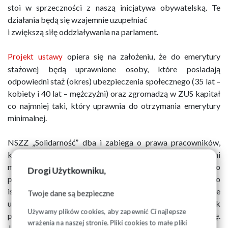
stoi w sprzeczności z naszą inicjatywa obywatelską. Te
działania będą się wzajemnie uzupełniać
i zwiększą siłę oddziaływania na parlament.
opiera się na założeniu, że do emerytury
Projekt ustawy
stażowej będą uprawnione osoby, które posiadają
odpowiedni staż (okres) ubezpieczenia społecznego (35 lat –
kobiety i 40 lat – mężczyźni) oraz zgromadzą w ZUS kapitał
co najmniej taki, który uprawnia do otrzymania emerytury
minimalnej.
NSZZ „Solidarność” dba i zabiega o prawa pracowników,
którzy ciężko pracując całe swoje życie zawodowe powinni
mieć uprawnienie do przejścia na emeryturę po
Drogi Użytkowniku,
przepracowaniu odpowiedniego okresu czasu. Co bardzo
istotne - możliwość przejścia na emeryturę stażową będzie
Twoje dane są bezpieczne
uprawnieniem pracownika a nie obowiązkiem - to pracownik
Używamy plików cookies, aby zapewnić Ci najlepsze
podejmie w stosownym czasie najlepszą dla siebie decyzję.
wrażenia na naszej stronie. Pliki cookies to małe pliki
Jeśli będzie czuć się na siłach, będąc