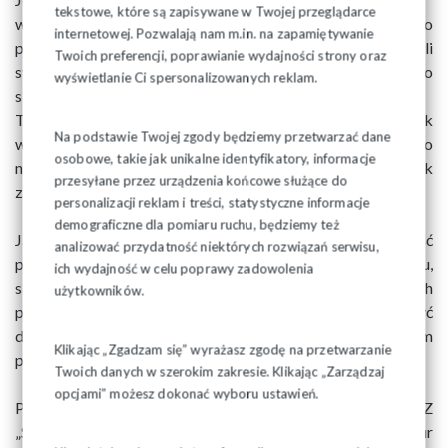
tekstowe, które są zapisywane w Twojej przeglądarce
w dobrym zdrowiu, będzie nadal pracował nawet po
internetowej. Pozwalają nam m.in. na zapamiętywanie
przekroczeniu ustawowego wieku emerytalnego, a jeśli
Twoich preferencji, poprawianie wydajności strony oraz
sytuacja życiowa i zdrowotna będzie tego wymagała to
wyświetlanie Ci spersonalizowanych reklam.
skorzysta z możliwości przejścia na emeryturę stażową.
To na tym właśnie polega wolność człowieka, o której tak
Na podstawie Twojej zgody będziemy przetwarzać dane
wiele mówią politycy i media, to jest wolność do
osobowe, takie jak unikalne identyfikatory, informacje
nieskrępowanego wyboru. Państwo ma obowiązek
przesyłane przez urządzenia końcowe służące do
zabezpieczyć obywatelom możliwość takiego wyboru.
personalizacji reklam i treści, statystyczne informacje
demograficzne dla pomiaru ruchu, będziemy też
Jako NSZZ Solidarność z zadowoleniem przyjmujemy część
analizować przydatność niektórych rozwiązań serwisu,
propozycji rządowych w sprawie np. nowego polskiego ładu,
ich wydajność w celu poprawy zadowolenia
są one zresztą w wielu punktach realizacją wieloletnich
użytkowników.
postulatów Solidarności. Emerytury stażowe mogą być
dobrym i pożądanym przez obywateli uzupełnieniem
Klikając „Zgadzam się” wyrażasz zgodę na przetwarzanie
proponowanych rozwiązań.
Twoich danych w szerokim zakresie. Klikając „Zarządzaj
opcjami” możesz dokonać wyboru ustawień.
Prezydium Zarządu Regionu Podlaskiego NSZZ
„Solidarność” zwraca się do poszczególnych struktur