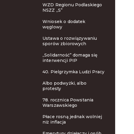
WZD Regionu Podlaskiego
NSZZ „S”
Wniosek o dodatek
węglowy
Ustawa o rozwiązywaniu
sporów zbiorowych
„Solidarność” domaga się
interwencji PIP
40. Pielgrzymka Ludzi Pracy
Albo podwyżki, albo
protesty
78. rocznica Powstania
Warszawskiego
Płace rosną jednak wolniej
niż inflacja
Emerytury działaczy i osób