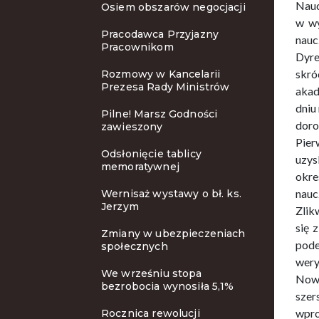
Nauc
Osiem obszarów negocjacji
w wy
Pracodawca Przyjazny
nauc
Pracownikom
Dyre
skró
Rozmowy w Kancelarii
Prezesa Rady Ministrów
akad
dniu
Pilne! Marsz Godności
doro
zawieszony
Pier
Odsłonięcie tablicy
uzys
memoratywnej
okre
nauc
Wernisaż wystawy o bł. ks.
Jerzym
Zlik
się 
Zmiany w ubezpieczeniach
pode
społecznych
wery
We wrześniu stopa
Nowe
bezrobocia wynosiła 5,1%
szer
wpro
Rocznica rewolucji