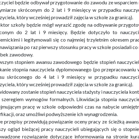
zyciel będzie odbywał przygotowanie do zawodu ze wsparciem me
miarze skróconym do 2 lat i 9 miesięcy w przypadku nauczyc
zyciela, który wcześniej prowadził zajęcia w szkole za granicą).
ktor szkoły będzie mógł wyrazić zgodę na odbywanie przygot
conym do 2 lat i 9 miesięcy. Będzie dotyczyło to nauczycie
emickimi i legitymowali się co najmniej trzyletnim okresem prac
 nawiązania po raz pierwszy stosunku pracy w szkole posiadali co 
bek zawodowy.
wszym stopniem awansu zawodowego będzie stopień nauczycie
kanie stopnia nauczyciela dyplomowanego (po przepracowaniu w s
su skróconego do 4 lat i 9 miesięcy w przypadku nauczyci
zyciela, który wcześniej prowadził zajęcia w szkole za granicą).
widowany zostanie stopień nauczyciela stażysty i nauczyciela ko
z szeregiem wymogów formalnych. Likwidacja stopnia nauczyc
jmującym pracę w szkole odpowiedni czas na nabycie umiejęt
fikacji, oraz umożliwi podwyższenie ich wynagrodzenia.
 przepisy przewidują powiązanie oceny pracy ze ścieżką awans
szy ogląd bieżącej pracy nauczycieli ubiegających się o stop
wadzone rozwiązanie dotyczące informowania na stronie kur