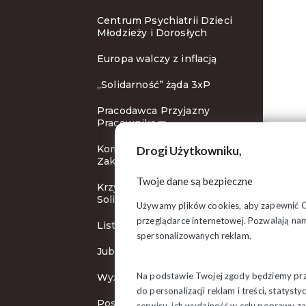
Centrum Psychiatrii Dzieci
Młodzieży i Dorosłych
Europa walczy z inflacją
„Solidarność” żąda 3xP
Pracodawca Przyjazny
Pracownikom
Komisja Krajowa w
Drogi Użytkowniku,
Zakopanem
Twoje dane są bezpieczne
Krzyże Wolności i
Solidarności
Używamy plików cookies, aby zapewnić Ci 
przeglądarce internetowej. Pozwalają nam
List do Ursuli von der Leyen
spersonalizowanych reklam.
Jubileuszowa pielgrzymka
Na podstawie Twojej zgody będziemy prze
Wyższa płaca minimalna
do personalizacji reklam i treści, staty
Posiedzenie Zarządu
serwisu, ich wydajność w celu poprawy 