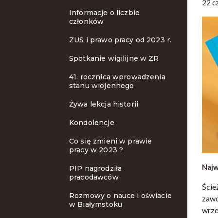
22 c
Informacje o liczbie
członków
ZUS i prawo pracy od 2023 r.
Spotkanie wigilijne w ZR
41. rocznica wprowadzenia
stanu wiojennego
Żywa lekcja historii
Kondolencje
Co się zmieni w prawie
pracy w 2023 ?
Najw
PIP nagrodziła
pracodawców
Ście
Rozmowy o nauce i oświacie
zawo
w Białymstoku
wrze