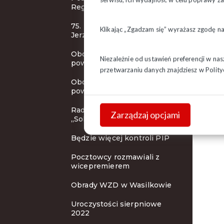
Regionu
75. rocznica urodzin bł. ks.
Klikając „Zgadzam się” wyrażasz zgodę n
Jerzego
Obchody 42. rocznicy
Niezależnie od ustawień preferencji w na
powstania NSZZ "S" c.d.
przetwarzaniu danych znajdziesz w
Polity
Obchody 42. rocznicy
powstania NSZZ "S"
Rada KSOiW NSZZ
Zarządzaj opcjami
„Solidarność"
Będzie więcej kontroli PIP
Pocztowcy rozmawiali z
wicepremierem
Obrady WZD w Wasilkowie
Uroczystości sierpniowe
2022