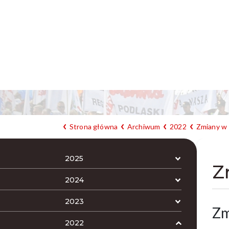
Strona główna
Archiwum
2022
Zmiany w 
2025
Z
2024
2023
Zm
2022