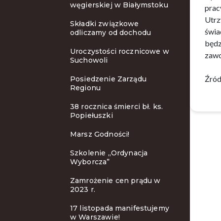
węgierskiej w Białymstoku
pracy
Utrz
Składki związkowe
świa
odliczamy od dochodu
będz
Uroczystości rocznicowe w
zawo
Suchowoli
Źród
Posiedzenie Zarządu
Regionu
38 rocznica śmierci bł. ks.
Popiełuszki
Marsz Godności!
Szkolenie ,,Ordynacja
Wyborcza”
Zamrożenie cen prądu w
2023 r.
17 listopada manifestujemy
w Warszawie!