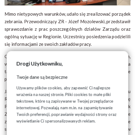
Mimo nietypowych warunków, udało się zrealizować porządek
zebrania. Przewodniczący ZR - Józef Mozolewski, przedstawił
sprawozdanie z prac poszczególnych działów Zarządu oraz
ogólną sytuację w Regionie. Uczestnicy posiedzenia podzielili
się informacjami ze swoich zakładów pracy.
Omówiono również funkcjonowanie programów rabatowych,
Drogi Użytkowniku,
wydawanie Elektronicznej Legitymacji Członkowskiej ( która
także upoważnia do uzyskiwania zniżek ) oraz inne akcje
Twoje dane są bezpieczne
promocyjno - rozwojowe.
Używamy plików cookies, aby zapewnić Ci najlepsze
Jako wzór działąń rozwojowych, Przewodniczący Zarządu
wrażenia na naszej stronie. Pliki cookies to małe pliki
Regionu wskazał Międzyregionalną Podlaską Sekcję
tekstowe, które są zapisywane w Twojej przeglądarce
Pożarnictwa, na której czele stoi Maciej Łozowski - członek
internetowej. Pozwalają nam m.in. na zapamiętywanie
Zarządu Regonu. Wspomniana sekcja systematycznie
Twoich preferencji, poprawianie wydajności strony oraz
wyświetlanie Ci spersonalizowanych reklam.
zwiększą liczebność swoich członków, a w ostatnim czasie
swoją działalnością objęłą Komendę Powiatową PSP w