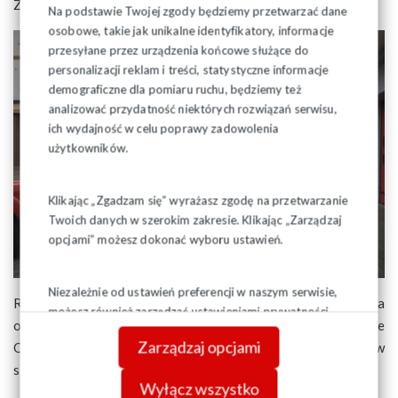
Zambrowie i Komendę Powiatową PSP w Sokółce.
Na podstawie Twojej zgody będziemy przetwarzać dane
osobowe, takie jak unikalne identyfikatory, informacje
przesyłane przez urządzenia końcowe służące do
personalizacji reklam i treści, statystyczne informacje
demograficzne dla pomiaru ruchu, będziemy też
analizować przydatność niektórych rozwiązań serwisu,
ich wydajność w celu poprawy zadowolenia
użytkowników.
Klikając „Zgadzam się” wyrażasz zgodę na przetwarzanie
Twoich danych w szerokim zakresie. Klikając „Zarządzaj
opcjami” możesz dokonać wyboru ustawień.
Niezależnie od ustawień preferencji w naszym serwisie,
Również w ostatnim czasie została zarejsstrowana nowa
możesz również zarządzać ustawieniami prywatności
organizacja związkowa w Wojewódzkim Inspektoracie
swojej przeglądarki. Więcej informacji o przetwarzaniu
Zarządzaj opcjami
Ochrony Roślin i Nsiennictwa w Białymstoku. Witamy w
danych znajdziesz w
Polityce prywatności.
szeregach podlaskiej Solidarności.
Wyłącz wszystko