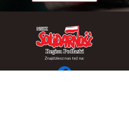
Znajdziesz nas też na:
ul. Suraska 1, 15-093 Białystok
tel.
+48 85 748 11 00
zr.podlaskiego@solidarnosc.org.pl