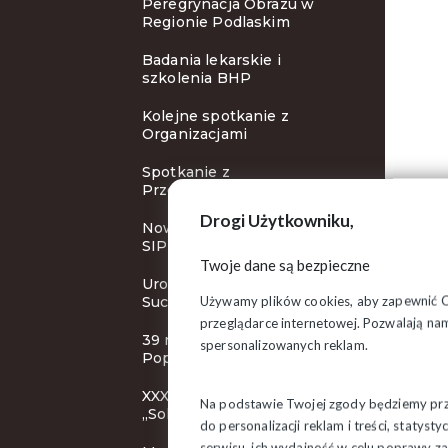
Peregrynacja Obrazu w
Regionie Podlaskim
Badania lekarskie i
szkolenia BHP
Kolejne spotkanie z
Organizacjami
Spotkanie z
Przewodniczącym ZR
Drogi Użytkowniku,
Nowy cykl szkoleń Klubu
SIP
Twoje dane są bezpieczne
Uroczystości rocznicowe w
Używamy plików cookies, aby zapewnić Ci 
Suchowoli
przeglądarce internetowej. Pozwalają nam
39 rocznica śmierci bł. ks.
spersonalizowanych reklam.
Popiełuszki
XXXI KZD NSZZ
Na podstawie Twojej zgody będziemy prze
„Solidarność”
do personalizacji reklam i treści, staty
serwisu, ich wydajność w celu poprawy 