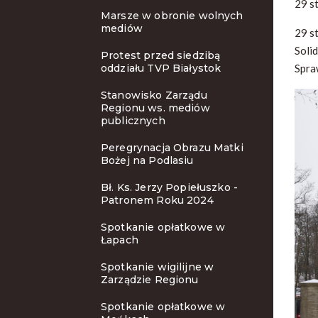
29 s
Marsze w obronie wolnych
mediów
29 s
Soli
Protest przed siedzibą
oddziału TVP Białystok
Spraw
Stanowisko Zarządu
Regionu ws. mediów
publicznych
Peregrynacja Obrazu Matki
Bożej na Podlasiu
Bł. Ks. Jerzy Popiełuszko -
Patronem Roku 2024
Spotkanie opłatkowe w
Łapach
Spotkanie wigilijne w
Zarządzie Regionu
Spotkanie opłatkowe w