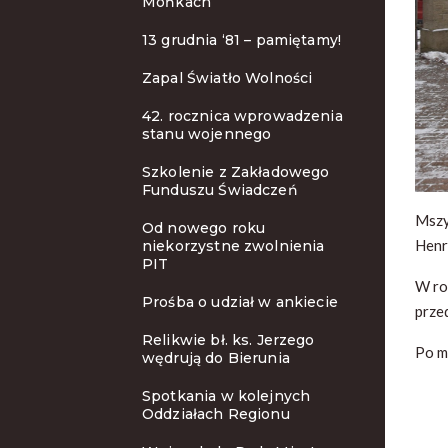
Mońkach
13 grudnia ‘81 – pamiętamy!
Zapal Światło Wolności
42. rocznica wprowadzenia
stanu wojennego
Szkolenie z Zakładowego
Funduszu Świadczeń
Mszy
Od nowego roku
Henr
niekorzystne zwolnienia
PIT
W ro
Prośba o udział w ankiecie
prze
Relikwie bł. ks. Jerzego
Po m
wędrują do Bierunia
Spotkania w kolejnych
Oddziałach Regionu