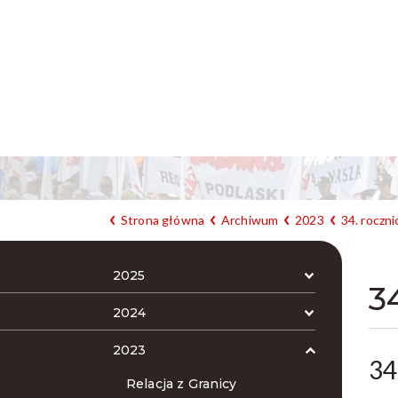
Strona główna
Archiwum
2023
34. roczni
2025
3
2024
2023
34
Relacja z Granicy