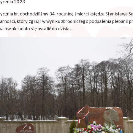
tycznia 2023
tycznia br. obchodziliśmy 34. rocznicę śmierci księdza Stanisława S
darności, który zginął w wyniku zbrodniczego podpalenia plebanii p
ców nie udało się ustalić do dzisiaj.