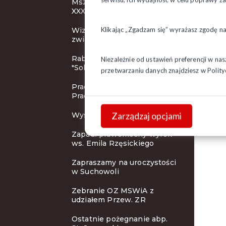
Msza Święta inaugurująca
XXXI KZD
Klikając „Zgadzam się” wyrażasz zgodę n
Wizerunek działacza
związkowego
Rabaty dla członków
Niezależnie od ustawień preferencji w na
"Solidarności"
przetwarzaniu danych znajdziesz w
Polity
Pracodawca Przyjazny
Pracownikom
Zarządzaj opcjami
Wystawa i koncert
Zapadł prawomocny wyrok
ws. Emila Rzęsickiego
Zapraszamy na uroczystości
w Suchowoli
Zebranie OZ MSWiA z
udziałem Przew. ZR
Ostatnie pożegnanie abp.