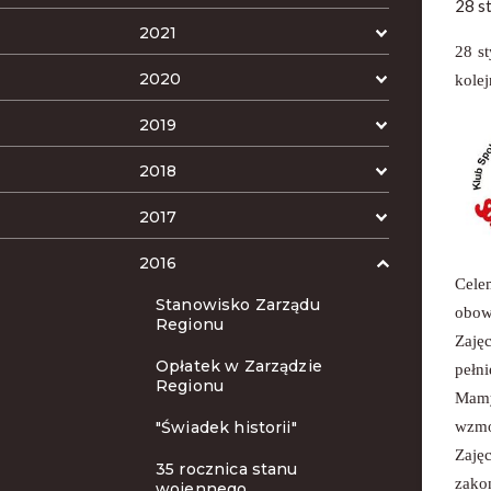
28 s
2021
28 s
2020
kole
2019
2018
2017
2016
Cele
Stanowisko Zarządu
obow
Regionu
Zaję
Opłatek w Zarządzie
pełn
Regionu
Mamy
wzmo
"Świadek historii"
Zaję
35 rocznica stanu
zako
wojennego