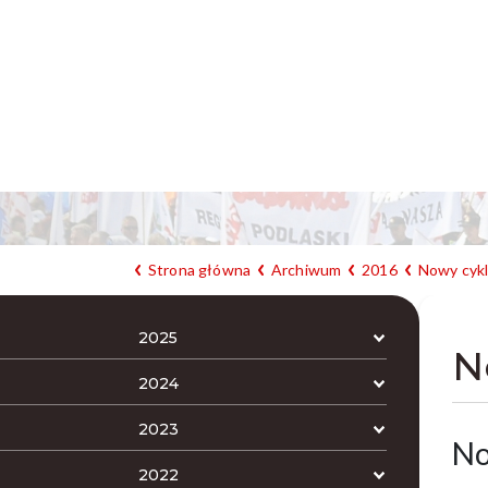
Strona główna
Archiwum
2016
Nowy cykl
2025
N
2024
2023
No
2022