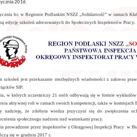
tycznia 2016
tycznia br. w Regionie Podlaskim NSZZ „Solidarność” w ramach Klu
jną edycję szkoleń adresowanych do Społecznych Inspektorów Pracy.
m szkoleń jest przekazanie niezbędnych wiadomości z zakresu prawn
iązków SIP.
cia, w których uczestniczy 21 osób odbywają się w formie wykładów
ienia aktywnej roli w ramach swoich kompetencji, także w komisjac
 nadzieję, że zdobyta wiedza przyczyni się do zwiększenia oc
cnienia społecznego nadzoru nad warunkami pracy.
cia prowadzone przez inspektorów z Okręgowej Inspekcji Pracy w Bi
ńczą się w grudniu 2017 r.