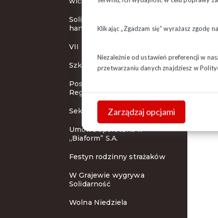
wicemistrzem
Solidarni z pracownikami
handlu
Klikając „Zgadzam się” wyrażasz zgodę n
VII Turniej Piłki Nożnej
Niezależnie od ustawień preferencji w na
Szkolenie SIP w Suwałkach
przetwarzaniu danych znajdziesz w
Polity
Posiedzenie Zarządu
Regionu
Zarządzaj opcjami
Sekcja Krajowa w Supraślu
Umowa społeczna w
„Biaform” S.A.
Festyn rodzinny strażaków
W Grajewie wygrywa
Solidarność
Wolna Niedziela