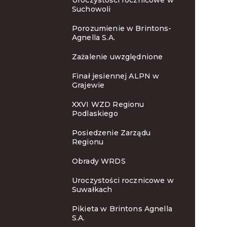
Uroczystości rocznicowe w
Suchowoli
Porozumienie w Brintons-
Agnella S.A.
Zażalenie uwzględnione
Finał jesiennej ALPN w
Grajewie
XXVI WZD Regionu
Podlaskiego
Posiedzenie Zarządu
Regionu
Obrady WRDS
Uroczystości rocznicowe w
Suwałkach
Pikieta w Brintons Agnella
S.A.