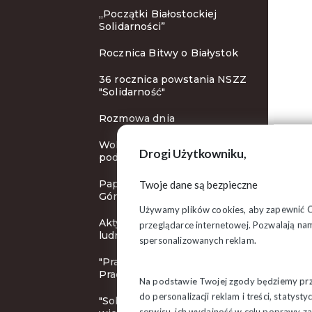
„Początki Białostockiej
Solidarności”
Rocznica Bitwy o Białystok
36 rocznica powstania NSZZ
"Solidarność"
Rozmowa dnia
Wolne niedziele: zbieramy
Drogi Użytkowniku,
podpisy!
Papież Franciszek na Jasnej
Twoje dane są bezpieczne
Górze
Używamy plików cookies, aby zapewnić Ci 
Aktywnosć ekonomiczna
przeglądarce internetowej. Pozwalają nam
ludności Polski
spersonalizowanych reklam.
"Pracodawca Przyjazny
Pracownikom"
Na podstawie Twojej zgody będziemy prze
do personalizacji reklam i treści, staty
"Solidarność" Grajewo
serwisu, ich wydajność w celu poprawy 