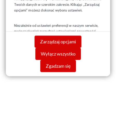
Twoich danych w szerokim zakresie. Klikając „Zarządzaj
opcjami” możesz dokonać wyboru ustawień.
Niezależnie od ustawień preferencji w naszym serwisie,
możesz również zarządzać ustawieniami prywatności
swojej przeglądarki. Więcej informacji o przetwarzaniu
Zarządzaj opcjami
danych znajdziesz w
Polityce prywatności.
Wyłącz wszystko
Zgadzam się