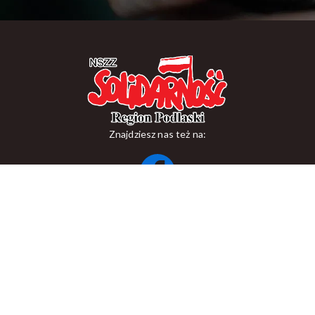
Znajdziesz nas też na:
ul. Suraska 1, 15-093 Białystok
tel.
+48 85 748 11 00
zr.podlaskiego@solidarnosc.org.pl