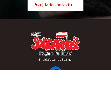
Przejdź do kontaktu
Znajdziesz nas też na:
ul. Suraska 1, 15-093 Białystok
tel.
+48 85 748 11 00
zr.podlaskiego@solidarnosc.org.pl