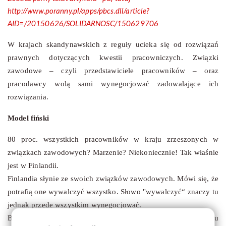
http://www.poranny.pl/apps/pbcs.dll/article?
AID=/20150626/SOLIDARNOSC/150629706
W krajach skandynawskich z reguły ucieka się od rozwiązań
prawnych dotyczących kwestii pracowniczych. Związki
zawodowe – czyli przedstawiciele pracowników – oraz
pracodawcy wolą sami wynegocjować zadowalające ich
rozwiązania.
Model fiński
80 proc. wszystkich pracowników w kraju zrzeszonych w
związkach zawodowych? Marzenie? Niekoniecznie! Tak właśnie
jest w Finlandii.
Finlandia słynie ze swoich związków zawodowych. Mówi się, że
potrafią one wywalczyć wszystko. Słowo "wywalczyć“ znaczy tu
jednak przede wszystkim wynegocjować.
Bo wszystko, co wiąże się ze świadczeniem pracy, na rynku