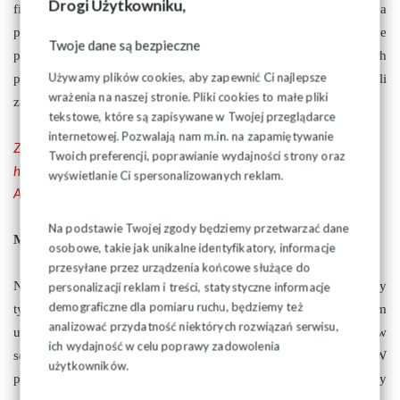
Drogi Użytkowniku,
fińskim opiera się na ścisłej współpracy między państwem a
partnerami społecznymi. Niemal wszystkie przepisy dotyczące
Twoje dane są bezpieczne
pracy zawodowej mają swoje źródło w trójstronnych
Używamy plików cookies, aby zapewnić Ci najlepsze
porozumieniach: rządu, pracodawców i pracowników, czyli
wrażenia na naszej stronie. Pliki cookies to małe pliki
związków zawodowych.
tekstowe, które są zapisywane w Twojej przeglądarce
internetowej. Pozwalają nam m.in. na zapamiętywanie
Zobacz pełny tekst artykułu - pdf tutaj
Twoich preferencji, poprawianie wydajności strony oraz
http://www.poranny.pl/apps/pbcs.dll/article?
wyświetlanie Ci spersonalizowanych reklam.
AID=/20150615/SOLIDARNOSC/150619795
Na podstawie Twojej zgody będziemy przetwarzać dane
Model norweski
osobowe, takie jak unikalne identyfikatory, informacje
przesyłane przez urządzenia końcowe służące do
Norwegowie zarabiają dobrze, pracują przeciętnie 33 godziny
personalizacji reklam i treści, statystyczne informacje
demograficzne dla pomiaru ruchu, będziemy też
tygodniowo, a bezrobocie wynosi zaledwie 3 proc. Poziom
analizować przydatność niektórych rozwiązań serwisu,
uzwiązkowienia wynosi tu 52 proc. O wiele wyższy jest w
ich wydajność w celu poprawy zadowolenia
sektorze publicznym – nawet ponad 80 proc. W
użytkowników.
pięciomilionowej Norwegii do związków zawodowych należy