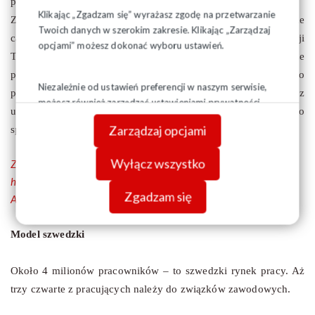
ponad 1,7 mln osób.
Klikając „Zgadzam się” wyrażasz zgodę na przetwarzanie
Związki zawodowe w Norwegii mają duży wpływ na życie
Twoich danych w szerokim zakresie. Klikając „Zarządzaj
całego społeczeństwa. Istnieje tu odpowiednik polskiej Komisji
opcjami” możesz dokonać wyboru ustawień.
Trójstronnej, a wszystkie ważne decyzje społeczne i gospodarcze
podejmowane są w efekcie dialogu społecznego prowadzonego
Niezależnie od ustawień preferencji w naszym serwisie,
przez rząd, konfederacje pracodawców i pracowników, z
możesz również zarządzać ustawieniami prywatności
udziałem przedstawicieli samorządów terytorialnych (jeśli jest to
swojej przeglądarki. Więcej informacji o przetwarzaniu
Zarządzaj opcjami
sprawa lokalna lub regionalna) i partii politycznych.
danych znajdziesz w
Polityce prywatności.
Wyłącz wszystko
Zobacz pełny tekst artykułu - pdf tutaj
http://www.poranny.pl/apps/pbcs.dll/article?
Zgadzam się
AID=/20150605/SOLIDARNOSC/150609690
Model szwedzki
Około 4 milionów pracowników – to szwedzki rynek pracy. Aż
trzy czwarte z pracujących należy do związków zawodowych.