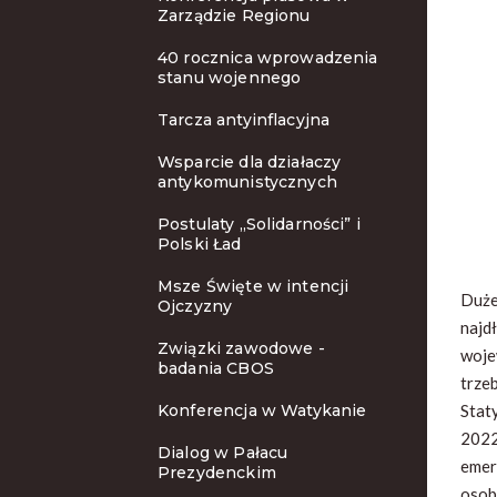
Zarządzie Regionu
40 rocznica wprowadzenia
stanu wojennego
Tarcza antyinflacyjna
Wsparcie dla działaczy
antykomunistycznych
Postulaty „Solidarności” i
Polski Ład
Msze Święte w intencji
Duże
Ojczyzny
najd
Związki zawodowe -
woje
badania CBOS
trze
Konferencja w Watykanie
Stat
2022
Dialog w Pałacu
emer
Prezydenckim
osob