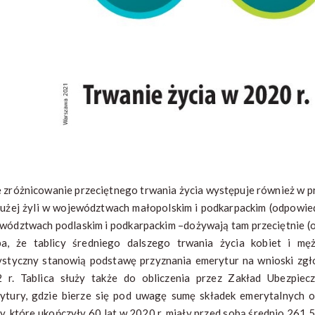
 zróżnicowanie przeciętnego trwania życia występuje również w p
łużej żyli w województwach małopolskim i podkarpackim (odpowied
wództwach podlaskim i podkarpackim –dożywają tam przeciętnie (o
ba, że tablicy średniego dalszego trwania życia kobiet i m
ystyczny stanowią podstawę przyznania emerytur na wnioski zgł
 r. Tablica służy także do obliczenia przez Zakład Ubezpiec
ytury, gdzie bierze się pod uwagę sumę składek emerytalnych or
y, które ukończyły 60 lat w 2020 r. miały przed sobą średnio 261,5