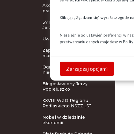
Akcja protestacyjna
pracowników handlu
Klikając „Zgadzam się” wyrażasz zgodę n
37 rocznica śmierci bł. ks.
Jerzego Popiełuszko
Niezależnie od ustawień preferencji w na
Uwaga! Pilne!
przetwarzaniu danych znajdziesz w
Polity
Zaproszenie na
manifestację
Ograniczenie handlu w
Zarządzaj opcjami
niedzielę - nowe przepisy
Błogosławiony Jerzy
Popiełuszko
XXVIII WZD Regionu
Podlaskiego NSZZ „S”
Nobel w dziedzinie
ekonomii