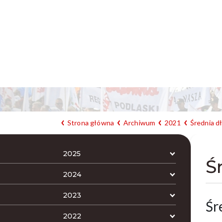
Strona główna
Archiwum
2021
Średnia d
2025
Ś
2024
2023
Śr
2022