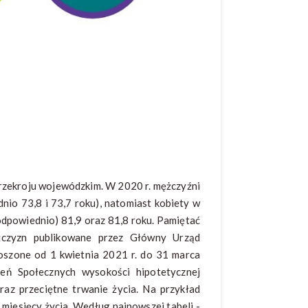
rzekroju wojewódzkim. W 2020 r. mężczyźni
nio 73,8 i 73,7 roku), natomiast kobiety w
dpowiednio) 81,9 oraz 81,8 roku. Pamiętać
ężczyzn publikowane przez Główny Urząd
oszone od 1 kwietnia 2021 r. do 31 marca
zeń Społecznych wysokości hipotetycznej
az przeciętne trwanie życia. Na przykład
 miesięcy życia. Według najnowszej tabeli -