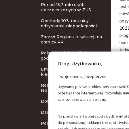
Ponad 15,7 mln osób
jest
ubezpieczonych w ZUS
mies
Obchody 103. rocznicy
pozy
odzyskania niepodległości
2021
prog
Zarząd Regionu o sytuacji na
granicy RP
będz
Jedn
Polska z większą liczbą
długo
godzin pracy!
Drogi Użytkowniku,
Emerytura bez podatku - od
kiedy?
Twoje dane są bezpieczne
Rosną stopy procentowe
Używamy plików cookies, aby zapewnić Ci 
NBP
przeglądarce internetowej. Pozwalają nam
spersonalizowanych reklam.
Dotacje na ochronę zdrowia
Dzień Zaduszny
Na podstawie Twojej zgody będziemy prze
do personalizacji reklam i treści, staty
Polacy chcą wyższej płacy
serwisu, ich wydajność w celu poprawy 