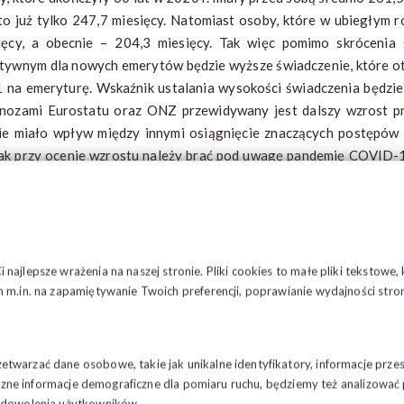
 to już tylko 247,7 miesięcy. Natomiast osoby, które w ubiegłym r
ięcy, a obecnie – 204,3 miesięcy. Tak więc pomimo skrócenia 
tywnym dla nowych emerytów będzie wyższe świadczenie, które ot
 na emeryturę. Wskaźnik ustalania wysokości świadczenia będzie 
nozami Eurostatu oraz ONZ przewidywany jest dalszy wzrost pr
ie miało wpływ między innymi osiągnięcie znaczących postępów w
ak przy ocenie wzrostu należy brać pod uwagę pandemię COVID-
ść życia oraz fakt, że jej skutki mogą być odczuwalne jeszcze przez
najlepsze wrażenia na naszej stronie. Pliki cookies to małe pliki tekstowe
 m.in. na zapamiętywanie Twoich preferencji, poprawianie wydajności stron
twarzać dane osobowe, takie jak unikalne identyfikatory, informacje prze
styczne informacje demograficzne dla pomiaru ruchu, będziemy też analizowa
zadowolenia użytkowników.