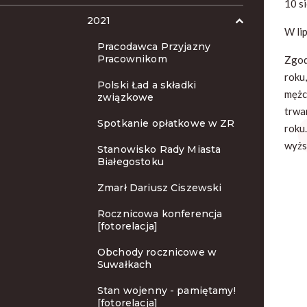
10 s
2021
W li
Pracodawca Przyjazny
Pracownikom
Zgod
roku
Polski Ład a składki
mężc
związkowe
trwa
Spotkanie opłatkowe w ZR
roku
wyżs
Stanowisko Rady Miasta
Białegostoku
Zmarł Dariusz Ciszewski
Rocznicowa konferencja
[fotorelacja]
Obchody rocznicowe w
Suwałkach
Stan wojenny - pamiętamy!
[fotorelacja]