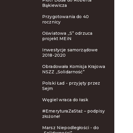
Piotr Duda do Roberta
Bąkiewicza
Przygotowania do 40
rocznicy
Oświatowa „S” odrzuca
projekt MEiN
Inwestycje samorządowe
2018-2020
Obradowała Komisja Krajowa
NSZZ „Solidarność”
Polski Ład - przyjęty przez
Sejm
Węgiel wraca do łask
#EmeryturaZaStaż – podpisy
złożone!
Marsz Niepodległości - do