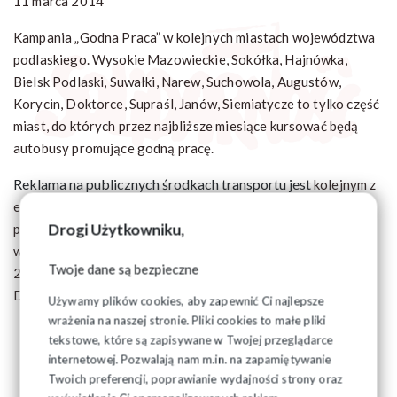
11 marca 2014
Kampania „Godna Praca” w kolejnych miastach województwa
podlaskiego. Wysokie Mazowieckie, Sokółka, Hajnówka,
Bielsk Podlaski, Suwałki, Narew, Suchowola, Augustów,
Korycin, Doktorce, Supraśl, Janów, Siemiatycze to tylko część
miast, do których przez najbliższe miesiące kursować będą
autobusy promujące godną pracę.
Reklama na publicznych środkach transportu jest
kolejnym z
elementów kampanii reklamowej realizowanej w ramach
Drogi Użytkowniku,
projektu "Pracodawcy, Pracownicy, Władze współpracujące"
wspartego przez środki finansowe pochodzące z Norwegii
Twoje dane są bezpieczne
2009-2014 w ramach Programu na rzecz Godnej Pracy i
Dialogu Trójstronnego.
Używamy plików cookies, aby zapewnić Ci najlepsze
wrażenia na naszej stronie. Pliki cookies to małe pliki
tekstowe, które są zapisywane w Twojej przeglądarce
internetowej. Pozwalają nam m.in. na zapamiętywanie
Twoich preferencji, poprawianie wydajności strony oraz