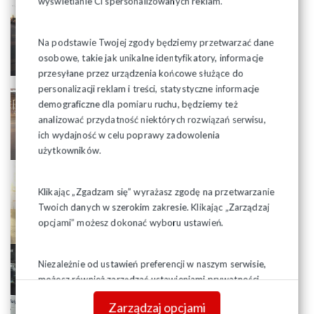
wyświetlanie Ci spersonalizowanych reklam.
Na podstawie Twojej zgody będziemy przetwarzać dane
osobowe, takie jak unikalne identyfikatory, informacje
przesyłane przez urządzenia końcowe służące do
personalizacji reklam i treści, statystyczne informacje
demograficzne dla pomiaru ruchu, będziemy też
analizować przydatność niektórych rozwiązań serwisu,
ich wydajność w celu poprawy zadowolenia
użytkowników.
Klikając „Zgadzam się” wyrażasz zgodę na przetwarzanie
Twoich danych w szerokim zakresie. Klikając „Zarządzaj
opcjami” możesz dokonać wyboru ustawień.
Niezależnie od ustawień preferencji w naszym serwisie,
możesz również zarządzać ustawieniami prywatności
swojej przeglądarki. Więcej informacji o przetwarzaniu
Zarządzaj opcjami
danych znajdziesz w
Polityce prywatności.