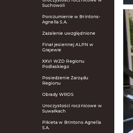
Uroczystości rocznicowe w
Suchowoli
Porozumienie w Brintons-
Agnella S.A.
Zażalenie uwzględnione
Finał jesiennej ALPN w
Grajewie
XXVI WZD Regionu
Podlaskiego
Posiedzenie Zarządu
Regionu
Obrady WRDS
Uroczystości rocznicowe w
Suwałkach
Pikieta w Brintons Agnella
S.A.