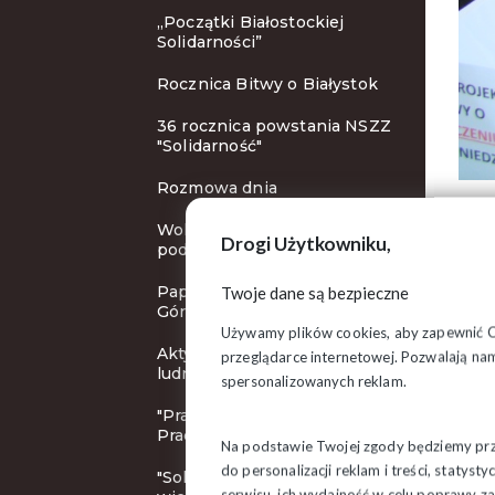
„Początki Białostockiej
Solidarności”
Rocznica Bitwy o Białystok
36 rocznica powstania NSZZ
"Solidarność"
Rozmowa dnia
Wolne niedziele: zbieramy
Drogi Użytkowniku,
podpisy!
Papież Franciszek na Jasnej
Twoje dane są bezpieczne
Górze
Używamy plików cookies, aby zapewnić Ci 
Aktywnosć ekonomiczna
przeglądarce internetowej. Pozwalają nam
ludności Polski
spersonalizowanych reklam.
"Pracodawca Przyjazny
Pracownikom"
Na podstawie Twojej zgody będziemy prze
do personalizacji reklam i treści, staty
"Solidarność" Grajewo
serwisu, ich wydajność w celu poprawy 