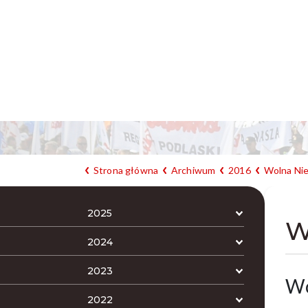
Strona główna
Archiwum
2016
Wolna Nie
2025
W
2024
2023
Wo
2022