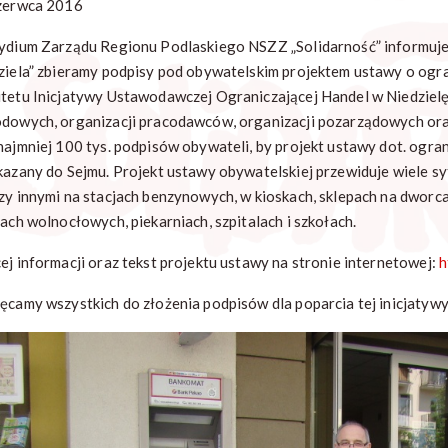
zerwca 2016
ydium Zarządu Regionu Podlaskiego NSZZ „Solidarność” informuje, 
ziela” zbieramy podpisy pod obywatelskim projektem ustawy o ogran
tetu Inicjatywy Ustawodawczej Ograniczającej Handel w Niedziel
dowych, organizacji pracodawców, organizacji pozarządowych ora
najmniej 100 tys. podpisów obywateli, by projekt ustawy dot. ogra
kazany do Sejmu. Projekt ustawy obywatelskiej przewiduje wiele sy
zy innymi na stacjach benzynowych, w kioskach, sklepach na dworc
fach wolnocłowych, piekarniach, szpitalach i szkołach.
ej informacji oraz tekst projektu ustawy na stronie internetowej:
h
ęcamy wszystkich do złożenia podpisów dla poparcia tej inicjatywy