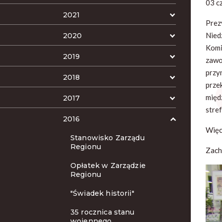
03 c
2021
Prez
Nied
2020
Komi
2019
zawo
przy
2018
prze
międ
2017
stre
2016
Więc
Stanowisko Zarządu
Regionu
Zach
Opłatek w Zarządzie
Regionu
"Świadek historii"
35 rocznica stanu
wojennego