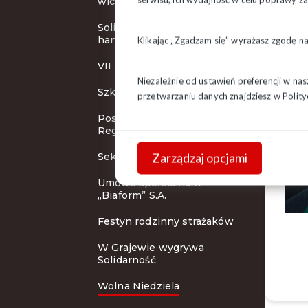
wicemistrzem
Solidarni z pracownikami
handlu
Klikając „Zgadzam się” wyrażasz zgodę n
VII Turniej Piłki Nożnej
Niezależnie od ustawień preferencji w na
Szkolenie SIP w Suwałkach
przetwarzaniu danych znajdziesz w
Polity
Posiedzenie Zarządu
Regionu
Zarządzaj opcjami
Sekcja Krajowa w Supraślu
Umowa społeczna w
„Biaform” S.A.
Festyn rodzinny strażaków
W Grajewie wygrywa
Solidarność
Wolna Niedziela