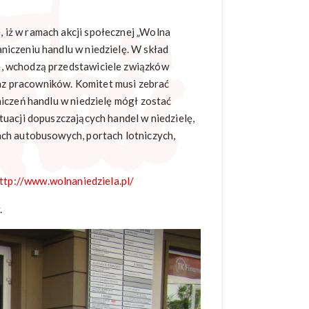
iż w ramach akcji społecznej „Wolna
iczeniu handlu w niedzielę. W skład
ę, wchodzą przedstawiciele związków
z pracowników. Komitet musi zebrać
niczeń handlu w niedzielę mógł zostać
tuacji dopuszczających handel w niedzielę,
ach autobusowych, portach lotniczych,
ttp://www.wolnaniedziela.pl/
.