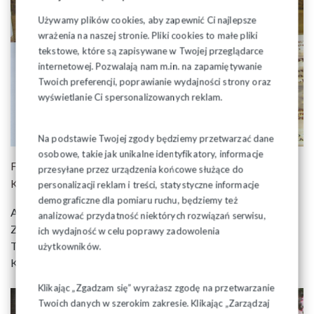
Używamy plików cookies, aby zapewnić Ci najlepsze
wrażenia na naszej stronie. Pliki cookies to małe pliki
tekstowe, które są zapisywane w Twojej przeglądarce
internetowej. Pozwalają nam m.in. na zapamiętywanie
Twoich preferencji, poprawianie wydajności strony oraz
wyświetlanie Ci spersonalizowanych reklam.
Na podstawie Twojej zgody będziemy przetwarzać dane
osobowe, takie jak unikalne identyfikatory, informacje
Formalną decyzję o przyznaniu medalu podjął Ogólnopolski
przesyłane przez urządzenia końcowe służące do
Komitet Pamięci księdza Jerzego Popiełuszki.
personalizacji reklam i treści, statystyczne informacje
demograficzne dla pomiaru ruchu, będziemy też
Aktu odznaczenia dokonano w czasie obrad Krajowego
analizować przydatność niektórych rozwiązań serwisu,
Zjazdu Delegatów w Bielsku Białej.
ich wydajność w celu poprawy zadowolenia
Takie samo odznaczenie otrzymał również Przewodniczący
użytkowników.
Komisji Krajowej Piotr Duda.
Klikając „Zgadzam się” wyrażasz zgodę na przetwarzanie
Twoich danych w szerokim zakresie. Klikając „Zarządzaj