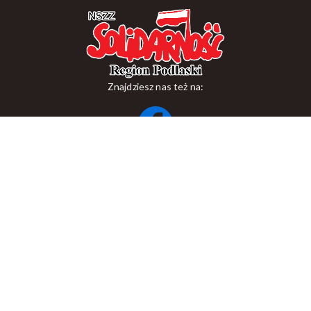
Znajdziesz nas też na:
ul. Suraska 1, 15-093 Białystok
tel.
+48 85 748 11 00
zr.podlaskiego@solidarnosc.org.pl
Copywriting NSZZ Solidarność Region Podlaski
Created by Rutcom