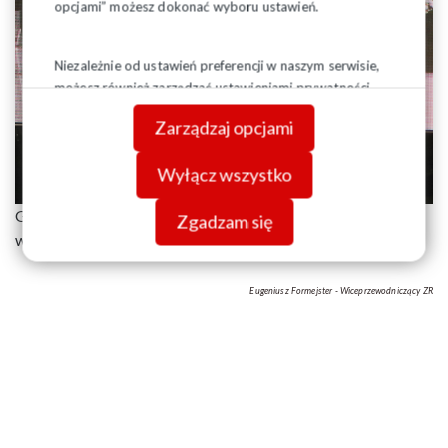
opcjami” możesz dokonać wyboru ustawień.
Niezależnie od ustawień preferencji w naszym serwisie,
możesz również zarządzać ustawieniami prywatności
swojej przeglądarki. Więcej informacji o przetwarzaniu
Zarządzaj opcjami
danych znajdziesz w
Polityce prywatności.
Wyłącz wszystko
Gratulujemy kolegom Przewodniczącym tak doniosłego
Zgadzam się
wyróżnienia.
Eugeniusz Formejster - Wiceprzewodniczący ZR