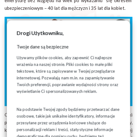
emeryturę bez względu na wiek po wykazaniu się okresem
ubezpieczeniowym – 40 lat dla mężczyzn i 35 lat dla kobiet.
Drogi Użytkowniku,
Twoje dane są bezpieczne
Używamy plików cookies, aby zapewnić Ci najlepsze
wrażenia na naszej stronie. Pliki cookies to małe pliki
tekstowe, które są zapisywane w Twojej przeglądarce
internetowej. Pozwalają nam m.in. na zapamiętywanie
Twoich preferencji, poprawianie wydajności strony oraz
wyświetlanie Ci spersonalizowanych reklam.
Na podstawie Twojej zgody będziemy przetwarzać dane
Oznacza to, że jeśli w tym czasie wpłaciło się składki
osobowe, takie jak unikalne identyfikatory, informacje
pozwalające na wypłatę co najmniej minimalnej emerytury,
przesyłane przez urządzenia końcowe służące do
personalizacji reklam i treści, statystyczne informacje
każdy będzie miał prawo dokonać wyboru, czy chce dalej
demograficzne dla pomiaru ruchu, będziemy też