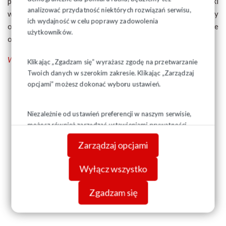
pracować, czy zakończyć swoją aktywność i dzięki
analizować przydatność niektórych rozwiązań serwisu,
wypracowanemu przez lata kapitałowi przejść na zasłużony
ich wydajność w celu poprawy zadowolenia
odpoczynek. Bo emerytura stażowa będzie prawem, a nie
użytkowników.
obowiązkiem.
Więcej infomacji - tutaj
Klikając „Zgadzam się” wyrażasz zgodę na przetwarzanie
Twoich danych w szerokim zakresie. Klikając „Zarządzaj
opcjami” możesz dokonać wyboru ustawień.
Niezależnie od ustawień preferencji w naszym serwisie,
możesz również zarządzać ustawieniami prywatności
swojej przeglądarki. Więcej informacji o przetwarzaniu
Zarządzaj opcjami
danych znajdziesz w
Polityce prywatności.
Wyłącz wszystko
Zgadzam się