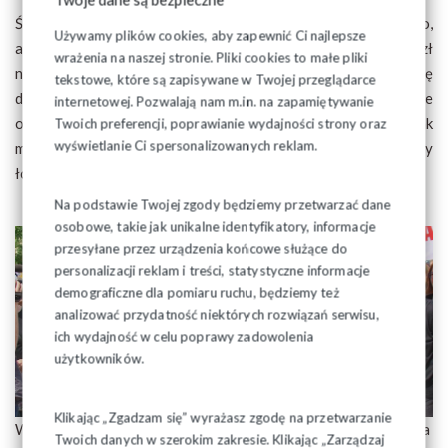
Średnia pensja pielęgniarki wynosi od 2000 do 2400 zł netto,
Używamy plików cookies, aby zapewnić Ci najlepsze
ale w niektórych szpitalach powiatowych nawet 1500 zł
wrażenia na naszej stronie. Pliki cookies to małe pliki
netto. Podlaskie pielęgniarki nie od dziś alarmują, że źle się
tekstowe, które są zapisywane w Twojej przeglądarce
dzieje w ich branży. Nie chodzi tylko o niskie pensje, ale także
internetowej. Pozwalają nam m.in. na zapamiętywanie
o to, że dramatycznie brakuje chętnych do tego zawodu. Jak
Twoich preferencji, poprawianie wydajności strony oraz
wyświetlanie Ci spersonalizowanych reklam.
mówią, problem jest na tyle duży, że wkrótce w szpitalach przy
łóżkach pacjentów zabraknie ich opieki.
Na podstawie Twojej zgody będziemy przetwarzać dane
osobowe, takie jak unikalne identyfikatory, informacje
przesyłane przez urządzenia końcowe służące do
personalizacji reklam i treści, statystyczne informacje
demograficzne dla pomiaru ruchu, będziemy też
analizować przydatność niektórych rozwiązań serwisu,
ich wydajność w celu poprawy zadowolenia
użytkowników.
Klikając „Zgadzam się” wyrażasz zgodę na przetwarzanie
W Polsce na tysiąc mieszkańców przypada 5 pielęgniarek a na
Twoich danych w szerokim zakresie. Klikając „Zarządzaj