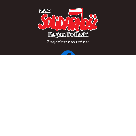
Znajdziesz nas też na:
ul. Suraska 1, 15-093 Białystok
tel.
+48 85 748 11 00
zr.podlaskiego@solidarnosc.org.pl
Copywriting NSZZ Solidarność Region Podlaski