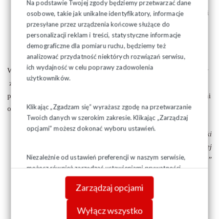
2008-2014;
Na podstawie Twojej zgody będziemy przetwarzać dane
Przedłożenie propozycji dojścia z 60% do 100% wartości
osobowe, takie jak unikalne identyfikatory, informacje
przesyłane przez urządzenia końcowe służące do
stawki godzinowej strażaka jako rekompensat za
personalizacji reklam i treści, statystyczne informacje
nadgodziny
demograficzne dla pomiaru ruchu, będziemy też
analizować przydatność niektórych rozwiązań serwisu,
ich wydajność w celu poprawy zadowolenia
W pierwszym etapie akcji, jednostki organizacyjne oraz pojazdy
użytkowników.
zostaną oflagowane za pomocą flag naszego związku a
ponadto na obiektach zawieszone zostaną banery z informacjami
Klikając „Zgadzam się” wyrażasz zgodę na przetwarzanie
o Akcji Protestacyjnej.
Twoich danych w szerokim zakresie. Klikając „Zarządzaj
opcjami” możesz dokonać wyboru ustawień.
Maciej Łozowski
Przewodniczący Regionalnej Podlaskiej
Niezależnie od ustawień preferencji w naszym serwisie,
Sekcji Pożarnictwa NSZZ „Solidarność”
możesz również zarządzać ustawieniami prywatności
swojej przeglądarki. Więcej informacji o przetwarzaniu
Zarządzaj opcjami
danych znajdziesz w
Polityce prywatności.
Wyłącz wszystko