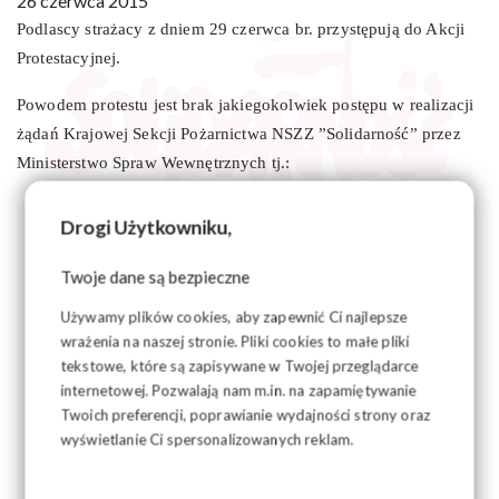
26 czerwca 2015
Podlascy strażacy z dniem 29 czerwca br. przystępują do Akcji
Protestacyjnej.
Powodem protestu jest brak jakiegokolwiek postępu w realizacji
żądań Krajowej Sekcji Pożarnictwa NSZZ ”Solidarność” przez
Ministerstwo Spraw Wewnętrznych tj.:
Zasilenia dodatkowymi środkami nie mniejszymi niż 20
Drogi Użytkowniku,
milionów złotych komend powiatowych/miejskich na ich
funkcjonowanie;
Twoje dane są bezpieczne
Zasilenia jednostek organizacyjnych PSP kwotą
Używamy plików cookies, aby zapewnić Ci najlepsze
8.250.000,- zł w celu zabezpieczenia realizacji zmiany
wrażenia na naszej stronie. Pliki cookies to małe pliki
ustawy o PSP ws zmiany zasad naliczania wysługi lat
tekstowe, które są zapisywane w Twojej przeglądarce
służby/pracy;
internetowej. Pozwalają nam m.in. na zapamiętywanie
Przedłożenie w projekcie budżetu państwa na rok 2016
Twoich preferencji, poprawianie wydajności strony oraz
wyświetlanie Ci spersonalizowanych reklam.
lub projekcie ustawy modernizacyjnej kwot
rewaloryzujących inflację funduszy wynagrodzeń za lata