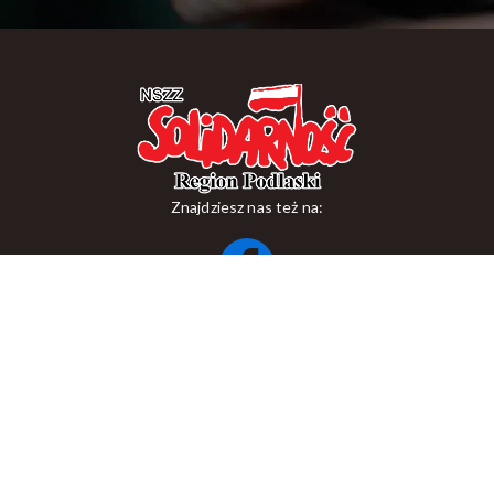
Znajdziesz nas też na:
ul. Suraska 1, 15-093 Białystok
tel.
+48 85 748 11 00
zr.podlaskiego@solidarnosc.org.pl