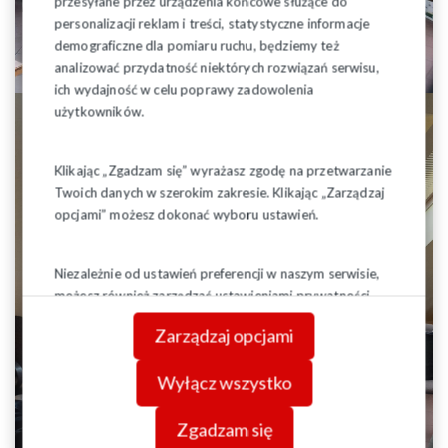
przesyłane przez urządzenia końcowe służące do
personalizacji reklam i treści, statystyczne informacje
demograficzne dla pomiaru ruchu, będziemy też
analizować przydatność niektórych rozwiązań serwisu,
ich wydajność w celu poprawy zadowolenia
użytkowników.
Klikając „Zgadzam się” wyrażasz zgodę na przetwarzanie
Twoich danych w szerokim zakresie. Klikając „Zarządzaj
opcjami” możesz dokonać wyboru ustawień.
Niezależnie od ustawień preferencji w naszym serwisie,
możesz również zarządzać ustawieniami prywatności
swojej przeglądarki. Więcej informacji o przetwarzaniu
Zarządzaj opcjami
danych znajdziesz w
Polityce prywatności.
Wyłącz wszystko
Zgadzam się