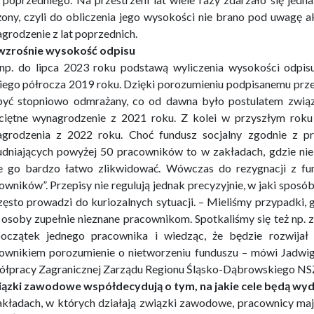
ony, czyli do obliczenia jego wysokości nie brano pod uwagę akt
grodzenie z lat poprzednich.
wzrośnie wysokość odpisu
np. do lipca 2023 roku podstawą wyliczenia wysokości odpis
iego półrocza 2019 roku. Dzięki porozumieniu podpisanemu przez
yć stopniowo odmrażany, co od dawna było postulatem związ
ciętne wynagrodzenie z 2021 roku. Z kolei w przyszłym roku
grodzenia z 2022 roku. Choć fundusz socjalny zgodnie z p
udniających powyżej 50 pracowników to w zakładach, gdzie 
 go bardzo łatwo zlikwidować. Wówczas do rezygnacji z fun
owników”. Przepisy nie regulują jednak precyzyjnie, w jaki sposób
zęsto prowadzi do kuriozalnych sytuacji. – Mieliśmy przypadki, 
 osoby zupełnie nieznane pracownikom. Spotkaliśmy się też np. z
oczątek jednego pracownika i wiedząc, że będzie rozwijał 
ownikiem porozumienie o nietworzeniu funduszu – mówi Jadwiga
łpracy Zagranicznej Zarządu Regionu Śląsko-Dąbrowskiego NSZZ
ązki zawodowe współdecydują o tym, na jakie cele będą wy
kładach, w których działają związki zawodowe, pracownicy maja