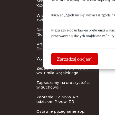
Msza Święta inaugurująca
XXXI KZD
Klikając „Zgadzam się” wyrażasz zgodę n
Wizerunek działacza
związkowego
Rabaty dla członków
Niezależnie od ustawień preferencji w na
"Solidarności"
przetwarzaniu danych znajdziesz w
Polity
Pracodawca Przyjazny
Pracownikom
Zarządzaj opcjami
Wystawa i koncert
Zapadł prawomocny wyrok
ws. Emila Rzęsickiego
Zapraszamy na uroczystości
w Suchowoli
Zebranie OZ MSWiA z
udziałem Przew. ZR
Ostatnie pożegnanie abp.