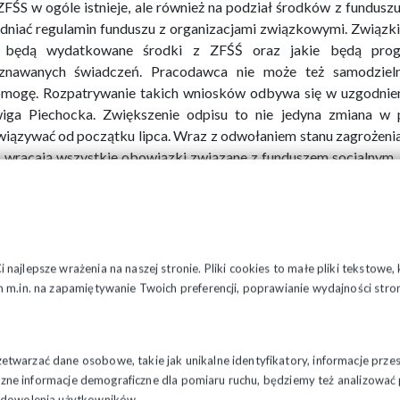
ZFŚS w ogóle istnieje, ale również na podział środków z fundus
dniać regulamin funduszu z organizacjami związkowymi. Związk
e będą wydatkowane środki z ZFŚŚ oraz jakie będą prog
znawanych świadczeń. Pracodawca nie może też samodzieln
mogę. Rozpatrywanie takich wniosków odbywa się w uzgodnie
iga Piechocka. Zwiększenie odpisu to nie jedyna zmiana w 
iązywać od początku lipca. Wraz z odwołaniem stanu zagrożenia 
, wracają wszystkie obowiązki związane z funduszem socjalnym.
ąpił spadek obrotów gospodarczych lub istotny wzrost obciąże
iązki związane z ZFŚS samodzielnie, bądź na podstawie poro
nizacjami związkowymi.
ło: NSZZ "S" Region Śląsko-Dąbrowski
najlepsze wrażenia na naszej stronie. Pliki cookies to małe pliki tekstowe
 m.in. na zapamiętywanie Twoich preferencji, poprawianie wydajności stron
twarzać dane osobowe, takie jak unikalne identyfikatory, informacje prze
styczne informacje demograficzne dla pomiaru ruchu, będziemy też analizowa
zadowolenia użytkowników.