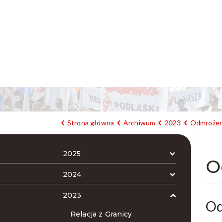
Strona główna
Archiwum
2023
Odmrożen
2025
O
2024
2023
Od
Relacja z Granicy