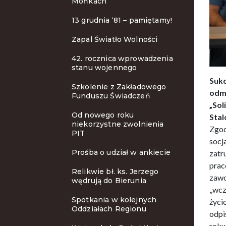
Mońkach
13 grudnia ‘81 – pamiętamy!
Zapal Światło Wolności
42. rocznica wprowadzenia
stanu wojennego
Suk
Szkolenie z Zakładowego
odm
Funduszu Świadczeń
„Sol
Od nowego roku
Stal
niekorzystne zwolnienia
Zgod
PIT
soc
Prośba o udział w ankiecie
zatr
prac
Relikwie bł. ks. Jerzego
zawo
wędrują do Bierunia
„wcz
Spotkania w kolejnych
życi
Oddziałach Regionu
odpi
roku