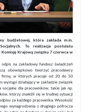
awy budżetowej, która zakłada m.in.
cjalnych. To realizacja postulatu
z Komisję Krajową związku 7 czerwca w
ca odpis na zakładowy fundusz świadczeń
uszą obowiązkowo tworzyć pracodawcy
e firmy, w których pracuje od 20 do 50
m wystąpi działający w zakładzie związek
socjalne dla pracowników, takie jak np.
w, którzy znaleźli się w trudnej sytuacji
 odpisu za każdego pracownika. Wysokość
znego wynagrodzenia z drugiego półrocza
ak, że odpis na fundusz w danym roku był