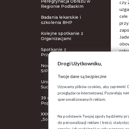
Peregrynacja Obrazu w
czy 
Regionie Podlaskim
uzga
cel
Badania lekarskie i
szkolenia BHP
przy
zapo
Kolejne spotkanie z
Jadw
Organizacjami
obow
Spotkanie z
roku
Przewodniczącym ZR
wyst
Drogi Użytkowniku,
obow
Nowy cykl szkoleń Klubu
SIP
orga
Twoje dane są bezpieczne
Uroczystości rocznicowe w
Źród
Używamy plików cookies, aby zapewnić Ci 
Suchowoli
przeglądarce internetowej. Pozwalają nam
39 rocznica śmierci bł. ks.
spersonalizowanych reklam.
Popiełuszki
XXXI KZD NSZZ
Na podstawie Twojej zgody będziemy prze
„Solidarność”
do personalizacji reklam i treści, staty
serwisu, ich wydajność w celu poprawy 