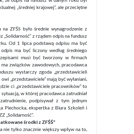
ualnej „średniej krajowej”, ale przeciętne
u na ZFŚS było średnie wynagrodzenie z
 „Solidarność” z rządem odpis na fundusz
ku. Od 1 lipca podstawą odpisu ma być
 odpis ma być liczony według średniego
rzepisami musi być tworzony w firmach
nie ma związków zawodowych, pracodawca
duszu wystarczy zgoda „przedstawicieli
 owi „przedstawiciele” mają być wyłaniani,
gdzie ci „przedstawiciele pracowników” to
 sytuacją, w której pracodawca zatrudniał
zatrudnienie, podpisywał z tym jednym
 Piechocka, ekspertka z Biura Szkoleń i
 „Solidarność”.
datkowane środki z ZFŚŚ"
 nie tylko znacznie większy wpływ na to,