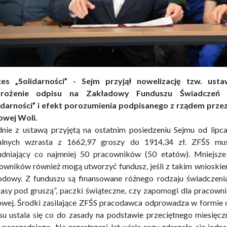
ces „Solidarności” - Sejm przyjął nowelizację tzw. ust
rożenie odpisu na Zakładowy Funduszu Świadczeń So
idarności” i efekt porozumienia podpisanego z rządem prze
owej Woli.
nie z ustawą przyjętą na ostatnim posiedzeniu Sejmu od lip
jalnych wzrasta z 1662,97 groszy do 1914,34 zł. ZFŚS m
udniający co najmniej 50 pracowników (50 etatów). Mniejsz
owników również mogą utworzyć fundusz, jeśli z takim wnioskie
dowy. Z funduszu są finansowane różnego rodzaju świadczenia 
asy pod gruszą”, paczki świąteczne, czy zapomogi dla pracownikó
owej. Środki zasilające ZFŚS pracodawca odprowadza w formie
su ustala się co do zasady na podstawie przeciętnego miesięc
 poprzedniego. Na przestrzeni lat wiele razy zdarzało się jedn