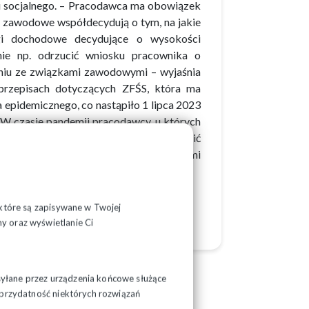
zu socjalnego. – Pracodawca ma obowiązek
i zawodowe współdecydują o tym, na jakie
i dochodowe decydujące o wysokości
ie np. odrzucić wniosku pracownika o
niu ze związkami zawodowymi – wyjaśnia
przepisach dotyczących ZFŚS, która ma
epidemicznego, co nastąpiło 1 lipca 2023
 W czasie pandemii pracodawcy, u których
nia funduszu wynagrodzeń, mogli zawiesić
zumienia zawartego z reprezentatywnymi
, które są zapisywane w Twojej
y oraz wyświetlanie Ci
syłane przez urządzenia końcowe służące
ć przydatność niektórych rozwiązań