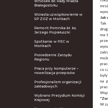
Wniosek do Rady Miasta
Białegostoku
mroż
wyna
Wzrasta uzwiązkowienie w
Jak 
SP ZOZ w Mońkach
Tak 
Remont Pomnika bł. ks.
drug
Jerzego Popiełuszki
ma b
prze
Spotkanie w PEC w
Mońkach
wyna
zatr
Posiedzenie Zarządu
może
Regionu
prac
Praca przy komputerze –
co c
nowelizacja przepisów
były
na p
Profesjonalizm organizacji
zakładowych
prac
Wspó
Wybrano Prezydium Komisji
"Zwi
Krajowej
W za