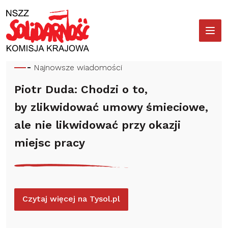
Przejdź
Wyszukiwarka
Strona Komisji Krajowej 'So
do
treści
Najnowsze wiadomości
Piotr Duda: Chodzi o to,
by zlikwidować umowy śmieciowe,
ale nie likwidować przy okazji
miejsc pracy
Czytaj więcej na Tysol.pl