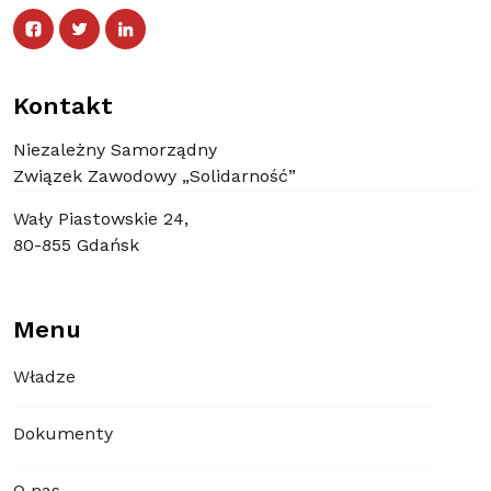
Facebook
Twitter
Facebook
Linked In
Twitter
Linked In
Kontakt
Niezależny Samorządny
Związek Zawodowy „Solidarność”
Wały Piastowskie 24,
80-855 Gdańsk
Menu
Władze
Dokumenty