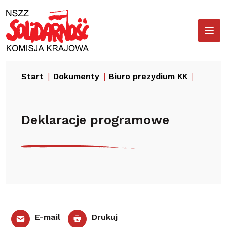
Przejdź
Wyszukiwarka
do
treści
Start
Dokumenty
Biuro prezydium KK
Deklar
Deklaracje programowe
E-mail
Drukuj