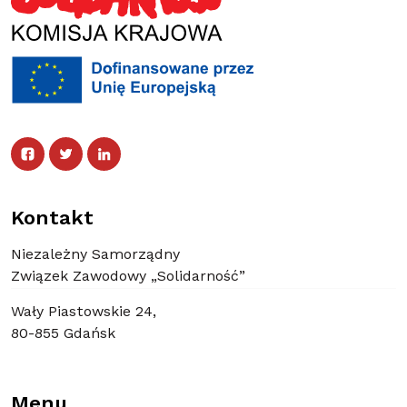
Facebook
Twitter
Facebook
Linked In
Twitter
Linked In
Kontakt
Niezależny Samorządny
Związek Zawodowy „Solidarność”
Wały Piastowskie 24,
80-855 Gdańsk
Menu