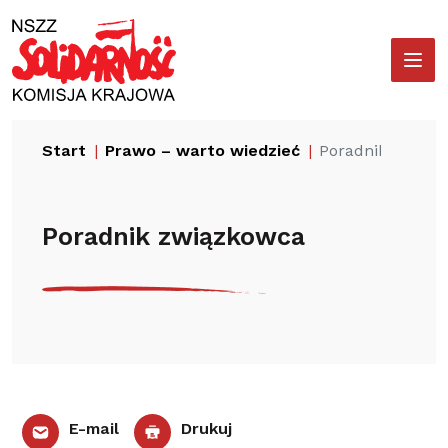
Przejdź
Wyszukiwarka
do
treści
Start
Prawo – warto wiedzieć
Poradnik związ
Poradnik związkowca
E-mail
Drukuj