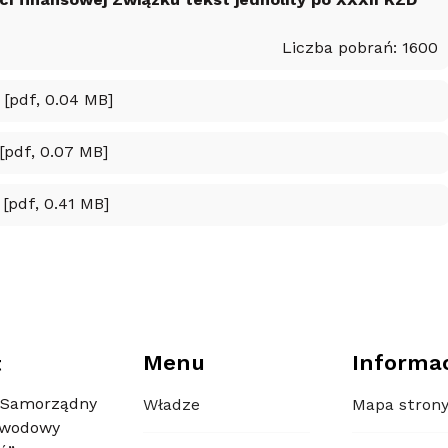
ci finansowej Związku tekst jednolity po XXXII KZD
Liczba pobrań: 1600
[pdf, 0.04 MB]
[pdf, 0.07 MB]
[pdf, 0.41 MB]
Menu
Informa
t
 Samorządny
Władze
Mapa stron
awodowy