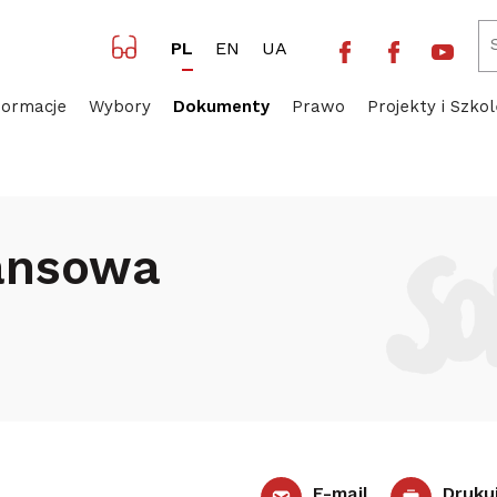
Facebook NSZZ 
Facebook 
Yout
PL
EN
UA
formacje
Wybory
Dokumenty
Prawo
Projekty i Szkol
borcze
Uchwała Finansowa
ansowa
E-mail
Druku