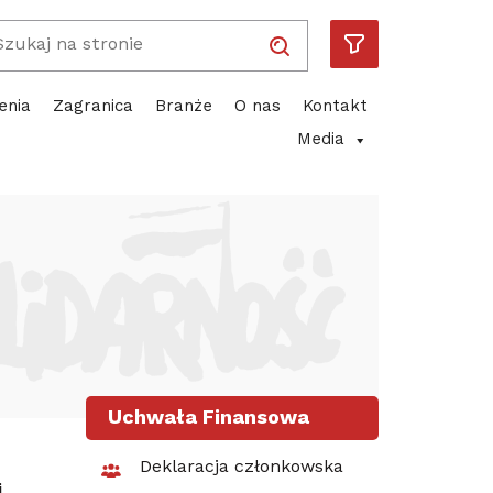
Wpisz wyszukiwaną frazę
Solidarność
Piotr Duda
ube
enia
Zagranica
Branże
O nas
Kontakt
Media
Uchwała Finansowa
Deklaracja członkowska
j