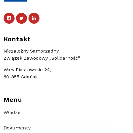
Facebook
Twitter
Facebook
Linked In
Twitter
Linked In
Kontakt
Niezależny Samorządny
Związek Zawodowy „Solidarność”
Wały Piastowskie 24,
80-855 Gdańsk
Menu
Władze
Dokumenty