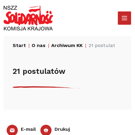
Przejdź
Wyszukiwarka
do
treści
Start
O nas
Archiwum KK
21 postulatów
21 postulatów
E-mail
Drukuj