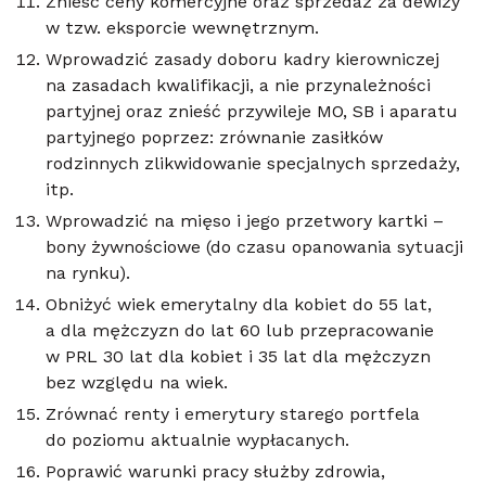
Znieść ceny komercyjne oraz sprzedaż za dewizy
w tzw. eksporcie wewnętrznym.
Wprowadzić zasady doboru kadry kierowniczej
na zasadach kwalifikacji, a nie przynależności
partyjnej oraz znieść przywileje MO, SB i aparatu
partyjnego poprzez: zrównanie zasiłków
rodzinnych zlikwidowanie specjalnych sprzedaży,
itp.
Wprowadzić na mięso i jego przetwory kartki –
bony żywnościowe (do czasu opanowania sytuacji
na rynku).
Obniżyć wiek emerytalny dla kobiet do 55 lat,
a dla mężczyzn do lat 60 lub przepracowanie
w PRL 30 lat dla kobiet i 35 lat dla mężczyzn
bez względu na wiek.
Zrównać renty i emerytury starego portfela
do poziomu aktualnie wypłacanych.
Poprawić warunki pracy służby zdrowia,