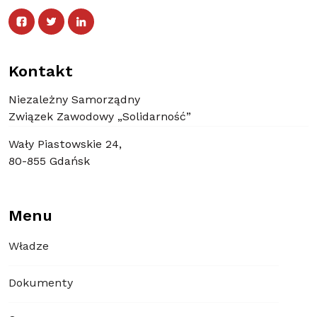
Facebook
Twitter
Facebook
Linked In
Twitter
Linked In
Kontakt
Niezależny Samorządny
Związek Zawodowy „Solidarność”
Wały Piastowskie 24,
80-855 Gdańsk
Menu
Władze
Dokumenty