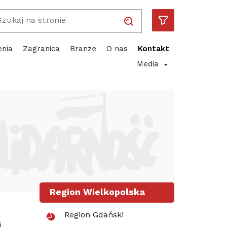
Wpisz wyszukiwaną frazę
Solidarność
Piotr Duda
ube
enia
Zagranica
Branże
O nas
Kontakt
Media
Region Wielkopolska
Region Gdański
j