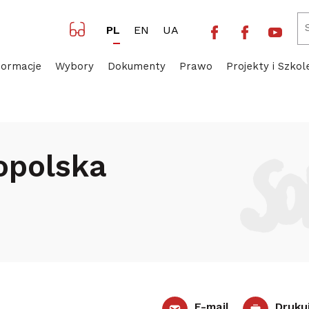
Facebook NSZZ 
Facebook 
Yout
PL
EN
UA
formacje
Wybory
Dokumenty
Prawo
Projekty i Szkol
Wielkopolska
opolska
E-mail
Druku