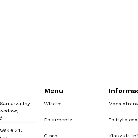
Menu
Informa
t
 Samorządny
Władze
Mapa stron
awodowy
ć”
Dokumenty
Polityka coo
wskie 24,
O nas
Klauzula In