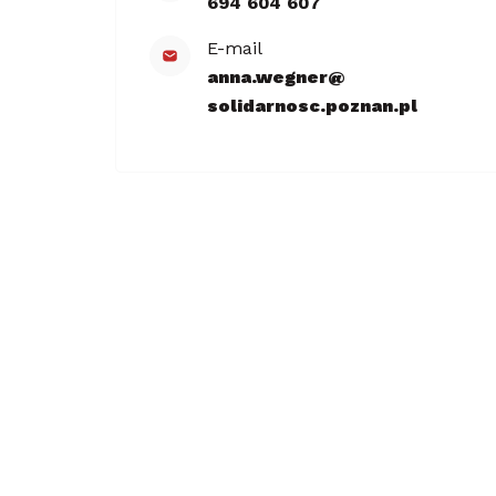
694 604 607
E-mail
anna.wegner@​
solidarnosc.poznan.pl