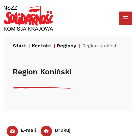
Przejdź
Wyszukiwarka
do
treści
Start
Kontakt
Regiony
Region Koniński
Region Koniński
E-mail
Drukuj