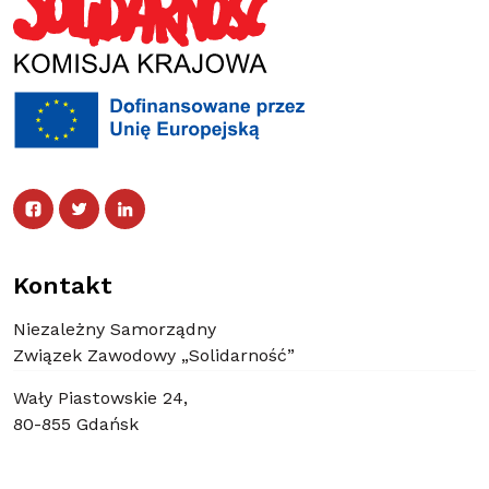
Facebook
Twitter
Facebook
Linked In
Twitter
Linked In
Kontakt
Niezależny Samorządny
Związek Zawodowy „Solidarność”
Wały Piastowskie 24,
80-855 Gdańsk