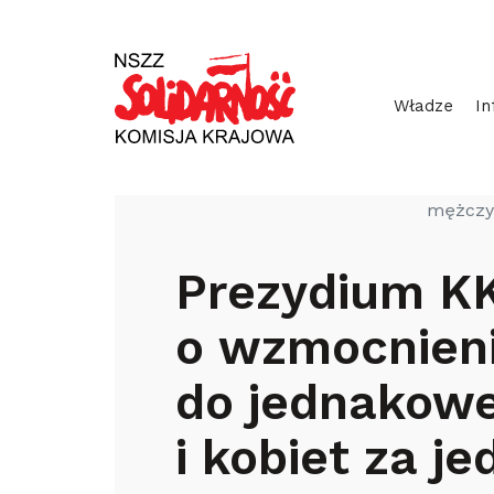
Przejdź
Wyszukiwarka
do
treści
Władze
In
Start
Aktualności
Kraj
Prezydi
mężczyz
Prezydium KK
o wzmocnien
do jednakow
i kobiet za j