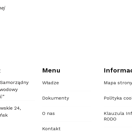
nej
Menu
Informa
t
 Samorządny
Władze
Mapa stron
awodowy
ć”
Dokumenty
Polityka coo
wskie 24,
O nas
Klauzula In
ńsk
RODO
Kontakt