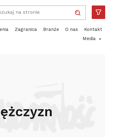
Wpisz wyszukiwaną frazę
Solidarność
Piotr Duda
ube
enia
Zagranica
Branże
O nas
Kontakt
Media
awa do jednakowego wynagrodzenia
mężczyzn