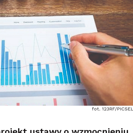
fot. 123RF/PICSE
projekt ustawy o wzmocnieniu