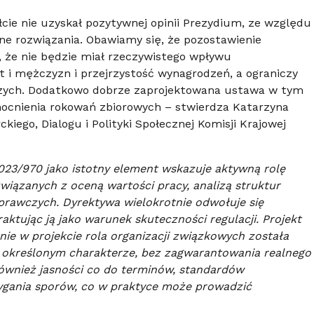
ie nie uzyskał pozytywnej opinii Prezydium, ze względu
ane rozwiązania. Obawiamy się, że pozostawienie
 że nie będzie miał rzeczywistego wpływu
 i mężczyzn i przejrzystość wynagrodzeń, a ograniczy
czych. Dodatkowo dobrze zaprojektowana ustawa w tym
cnienia rokowań zbiorowych – stwierdza Katarzyna
iego, Dialogu i Polityki Społecznej Komisji Krajowej
23/970 jako istotny element wskazuje aktywną rolę
iązanych z oceną wartości pracy, analizą struktur
awczych. Dyrektywa wielokrotnie odwołuje się
ktując ją jako warunek skuteczności regulacji. Projekt
tnie w projekcie rola organizacji związkowych została
ie określonym charakterze, bez zagwarantowania realnego
ównież jasności co do terminów, standardów
gania sporów, co w praktyce może prowadzić