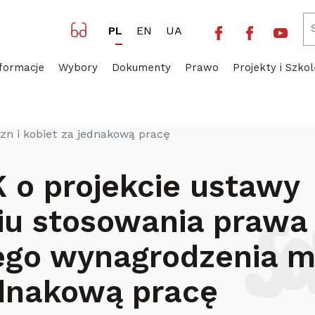
Facebook NSZZ 
Facebook 
Yout
PL
EN
UA
formacje
Wybory
Dokumenty
Prawo
Projekty i Szkol
um KK o projekcie ustawy o wzmocnieniu stosowania pr
n i kobiet za jednakową pracę
 o projekcie ustawy
iu stosowania prawa
ego wynagrodzenia 
ednakową pracę