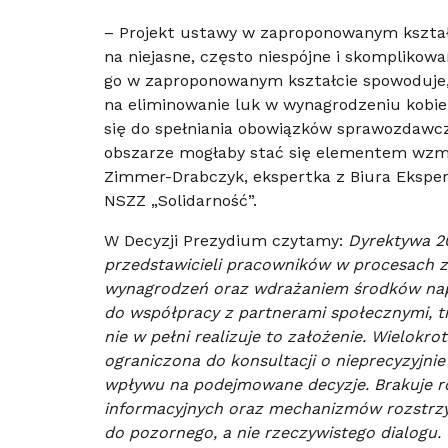
– Projekt ustawy w zaproponowanym kształc
na niejasne, często niespójne i skomplikow
go w zaproponowanym kształcie spowoduje,
na eliminowanie luk w wynagrodzeniu kobiet
się do spełniania obowiązków sprawozdaw
obszarze mogłaby stać się elementem wzmo
Zimmer-Drabczyk, ekspertka z Biura Eksperck
NSZZ „Solidarność”.
W Decyzji Prezydium czytamy:
Dyrektywa 20
przedstawicieli pracowników w procesach zw
wynagrodzeń oraz wdrażaniem środków napr
do współpracy z partnerami społecznymi, tra
nie w pełni realizuje to założenie. Wielokro
ograniczona do konsultacji o nieprecyzyjn
wpływu na podejmowane decyzje. Brakuje r
informacyjnych oraz mechanizmów rozstrzy
do pozornego, a nie rzeczywistego dialogu.