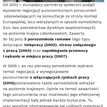
Od 2002 r. europejscy partnerzy społeczni podjęli
wyzwanie negocjacji autonomicznych porozumień
odpowiadających na konsultacje ze strony Komisji
Europejskiej, lecz wdrażanych w sposób samodzielny
(tzn. bez pośrednictwa dyrektyw wspólnotowych)
na poziomie krajów członkowskich. Zawarto
do tej pory
3 porozumienia ramowe
tego typu
dotyczące:
telepracy (2002)
,
stresu związanego
z pracą (2004)
oraz
zapobiegania przemocy
i nękaniu w miejscu pracy (2007)
.
W 2009 r. po raz pierwszy samodzielnie wybrano
temat negocjacji, a wynegocjowane
porozumienie
o włączających rynkach pracy
(2010)
postanowiono także samodzielnie wdrażać
na poziomie krajowym. Opinie na temat zawartości
tego porozumienia oraz możliwości jego efektywnej
implementacji były jednak bardzo krytyczne. To,
oraz wyraźne zdystansowanie się unijnych organizacji