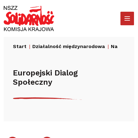
Przejdź
Wyszukiwarka
do
treści
Start
Działalność międzynarodowa
Nasza akt
Europejski Dialog
Społeczny