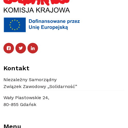
Facebook
Twitter
Facebook
Linked In
Twitter
Linked In
Kontakt
Niezależny Samorządny
Związek Zawodowy „Solidarność”
Wały Piastowskie 24,
80-855 Gdańsk
Menu